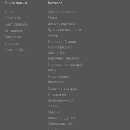
О компании
Каталог
О нас
Зерно и семена
Контакты
Мука
цельнозерновая
Сертификаты
Крупы из цельного
Оптовикам
зерна
Вакансии
Новинка! Смеси
Отзывы
круп и редких
Карта сайта
семян без
варочных пакетов
Гарниры На каждый
день
Правильные
продукты
Каши на завтрак
Хлопья из
пророщенного
зерна
Мёд и
пчелопродукты
Макароны без
глютена