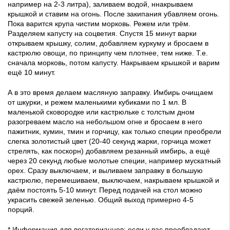
например на 2-3 литра), заливаем водой, ннакрываем
крышкой и ставим на огонь. После закипания убавляем огонь.
Пока варится крупа чистим морковь. Режем или трём.
Разделяем капусту на соцветия. Спустя 15 минут варки
открываем крышку, солим, добавляем куркуму и бросаем в
кастрюлю овощи, по принципу чем плотнее, тем ниже. Т.е.
сначала морковь, потом капусту. Накрываем крышкой и варим
ещё 10 минут.
А в это время делаем масляную заправку. Имбирь очищаем
от шкурки, и режем маленькими кубиками по 1 мл. В
маленькой сковородке или кастрюльке с толстым дном
разогреваем масло на небольшом огне и бросаем в него
пажитник, кумин, тмин и горчицу, как только специи преобрели
слегка золотистый цвет (20-40 секунд жарки, горчица может
стрелять, как поскорн) добавляем резанный имбирь, а ещё
через 20 секунд любые молотые специи, например мускатный
орех. Сразу выключаем, и выливаем заправку в большую
кастрюлю, перемешиваем, выключаем, накрываем крышкой и
даём постоять 5-10 минут. Перед подачей на стол можно
украсить свежей зеленью. Общий выход примерно 4-5
порций.
* Информация для вегатерианцев: если у вас преобладают