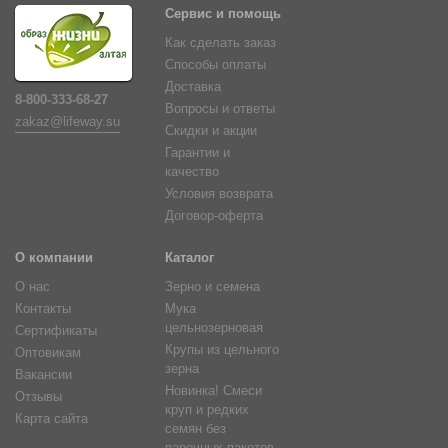
Сервис и помощь
Как сделать заказ
Способы оплаты
Доставка
8-800-333-68-27
Вопросы и ответы
zakaz@lifeway.su
Скидки и акции
Гарантии и
качество
Условия возврата
Договор-оферта
О компании
Каталог
О нас
Зерно и семена
Контакты
Мука
цельнозерновая
Сертификаты
Крупы из цельного
Оптовикам
зерна
Вакансии
Новинка! Смеси
Отзывы
круп и редких
Карта сайта
семян без