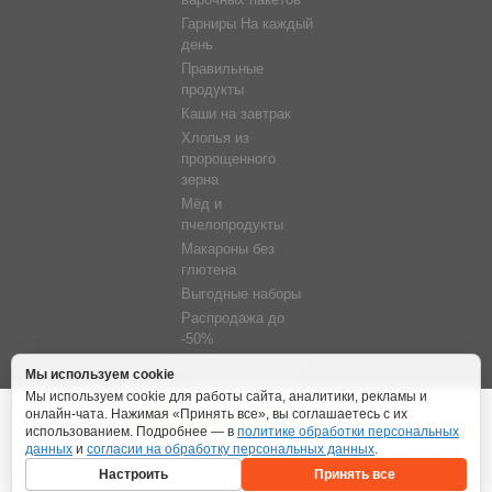
варочных пакетов
Гарниры На каждый
день
Правильные
продукты
Каши на завтрак
Хлопья из
пророщенного
зерна
Мёд и
пчелопродукты
Макароны без
глютена
Выгодные наборы
Распродажа до
-50%
Фитосветильники
Мы используем cookie
Мы используем cookie для работы сайта, аналитики, рекламы и
онлайн-чата. Нажимая «Принять все», вы соглашаетесь с их
Мы принимаем
использованием. Подробнее — в
политике обработки персональных
данных
и
согласии на обработку персональных данных
.
Copyright 2026 © Образ Жизни
Политика обработки персональных
Настроить
Принять все
данных
Согласие на обработку персональных данных