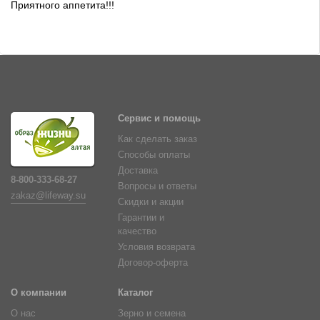
Приятного аппетита!!!
Сервис и помощь
Как сделать заказ
Способы оплаты
Доставка
8-800-333-68-27
Вопросы и ответы
zakaz@lifeway.su
Скидки и акции
Гарантии и
качество
Условия возврата
Договор-оферта
О компании
Каталог
О нас
Зерно и семена