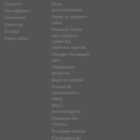
Контакты
Мука
цельнозерновая
Сертификаты
Крупы из цельного
Оптовикам
зерна
Вакансии
Новинка! Смеси
Отзывы
круп и редких
Карта сайта
семян без
варочных пакетов
Гарниры На каждый
день
Правильные
продукты
Каши на завтрак
Хлопья из
пророщенного
зерна
Мёд и
пчелопродукты
Макароны без
глютена
Выгодные наборы
Распродажа до