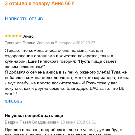
2 отзыва к товару Анис 60 г
Написать отзыв
Анис
Тупицкая Галина Ивановна
5 февраля 2019 20:27
Я знаю, что семена аниса очень полезны как для
оздоровления организма в качестве лекарства, так и в
кулинарии. Ещё Гиппократ говорил: "Пусть пища станет
вашим лекарством!"
Я добавляю семена аниса в выпечку ржаного хлеба! Туда же
добавляю семена подсолнечника, молотого кориандра, тмина
- вкус хлебушка просто восхитительный! Рожь тоже у вас
покупаю, как и другие семена. Благодарю ВАС за то, что ВЫ
есть!!!
ответить
Не успел попробовать еще
Бедрин Павел Владимирович
18 июня 2018 09:51
Пришел недавно, попробовать еще не успел, думаю будет