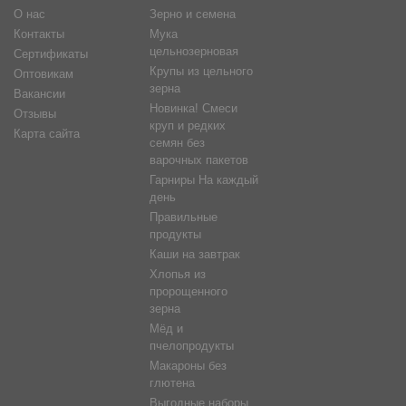
О нас
Зерно и семена
Контакты
Мука
цельнозерновая
Сертификаты
Крупы из цельного
Оптовикам
зерна
Вакансии
Новинка! Смеси
Отзывы
круп и редких
Карта сайта
семян без
варочных пакетов
Гарниры На каждый
день
Правильные
продукты
Каши на завтрак
Хлопья из
пророщенного
зерна
Мёд и
пчелопродукты
Макароны без
глютена
Выгодные наборы