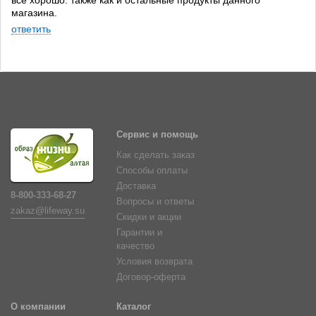
все хорошо. также как и остальные продукты данного
магазина.
ответить
Сервис и помощь
Как сделать заказ
Способы оплаты
Доставка
8-800-333-68-27
Вопросы и ответы
zakaz@lifeway.su
Скидки и акции
Гарантии и
качество
Условия возврата
Договор-оферта
О компании
Каталог