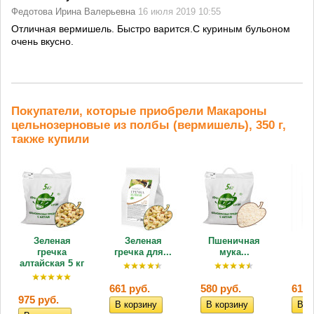
Федотова Ирина Валерьевна
16 июля 2019 10:55
Отличная вермишель. Быстро варится.С куриным бульоном
очень вкусно.
Покупатели, которые приобрели Макароны
цельнозерновые из полбы (вермишель), 350 г,
также купили
Зеленая
Зеленая
Пшеничная
По
гречка
гречка для...
мука...
алтайская 5 кг
661 руб.
580 руб.
614 
975 руб.