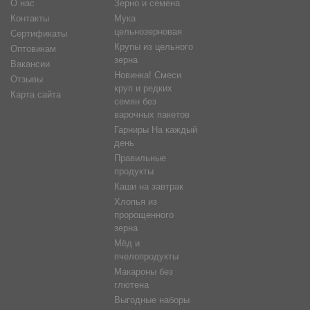
О нас
Зерно и семена
Контакты
Мука
цельнозерновая
Сертификаты
Крупы из цельного
Оптовикам
зерна
Вакансии
Новинка! Смеси
Отзывы
круп и редких
Карта сайта
семян без
варочных пакетов
Гарниры На каждый
день
Правильные
продукты
Каши на завтрак
Хлопья из
пророщенного
зерна
Мёд и
пчелопродукты
Макароны без
глютена
Выгодные наборы