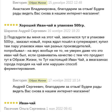
Виктория
15 декабря 2022 12:48
Образ Жизни
Анастасия Владимировна, благодарим за отзыв! Будем
рады видеть Вас снова в нашем интернет-магазине!
Хороший Иван-чай в упаковке 500гр.
Шарапов Андрей Сергеевич
16 ноября 2022 18:20
)) Подсадили вы меня на этот чай, закончился тут в упаковке
500гр., заказал новый, порка ждал пошёл в супермаркет, купил
там пару упаковок иван чая разных производителей,
попробывал - на вкус вообще не то, не уверен даже что это
иван чай был, если сравниватиь качество с тем что продают
тут в Образе Жизни, то Тут настоящий Иван Чай, а вмагазинах
города породия на чай или нарушен способ
ферментирования.
Виктория
17 ноября 2022 10:14
Образ Жизни
Андрей Сергеевич, благодарим за отзыв! Будем рады
видеть Вас снова в нашем интернет-магазине!
Иван-чай
Пасечник Ольга Сергеевна
1 мая 2022 09:41