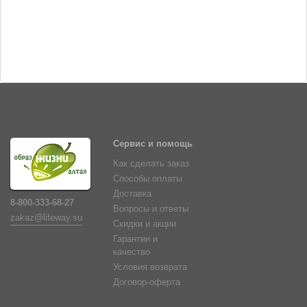
Сервис и помощь
Как сделать заказ
Способы оплаты
Доставка
8-800-333-68-27
Вопросы и ответы
zakaz@lifeway.su
Скидки и акции
Гарантии и
качество
Условия возврата
Договор-оферта