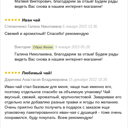
Матвей Викторович, благодарим за отзыв! Будем рады
видеть Вас снова в нашем интернет-магазине!
Иван чай
Степанченко Галина Николаевна
6 января 2023 13:36
Свежий и ароматный! Спасибо! рекомендую
Виктория
9 января 2023 05:28
Образ Жизни
Галина Николаевна, благодарим за отзыв! Будем рады
видеть Вас снова в нашем интернет-магазине!
Любимый чай!
Даричева Анастасия Владимировна
15 декабря 2022 10:26
Иван-чай стал базовым для меня, чаще пью именно его,
поэтому отдельное спасибо за объемную упаковку! Чай
вкусный, свежий, ароматный, крупнолистовой. Завариваю его
отдельно или добавляю разные травки и ягоды по желанию.
Очень приятно было получить в подарок с заказом еще
упаковочку пакетированного иван-чая с душицей - тоже очень
понравился, буду покупать. Всем рекомендую!