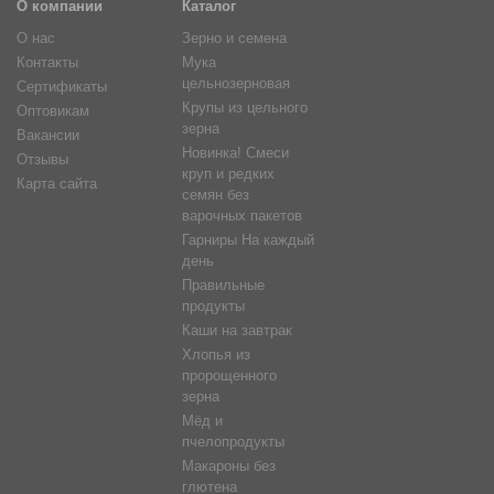
О компании
Каталог
О нас
Зерно и семена
Контакты
Мука
цельнозерновая
Сертификаты
Крупы из цельного
Оптовикам
зерна
Вакансии
Новинка! Смеси
Отзывы
круп и редких
Карта сайта
семян без
варочных пакетов
Гарниры На каждый
день
Правильные
продукты
Каши на завтрак
Хлопья из
пророщенного
зерна
Мёд и
пчелопродукты
Макароны без
глютена