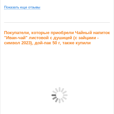
Показать еще отзывы
Покупатели, которые приобрели Чайный напиток
"Иван-чай" листовой с душицей (с зайцами -
символ 2023), дой-пак 50 г, также купили
Кукурузная
Конопли
Смесь круп
мука...
пищевой
«Иммунитет»
о
семена 0,2 кг
350...
479 руб.
174 руб.
303 руб.
458 