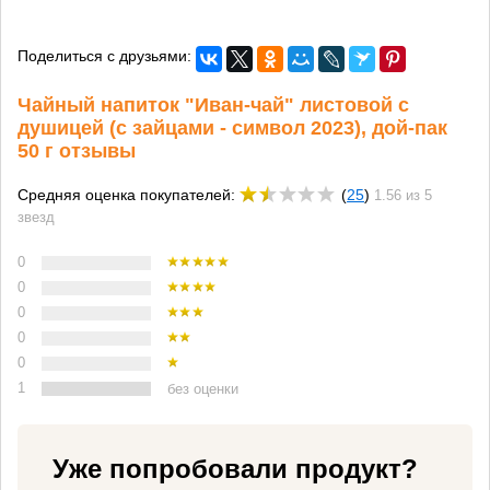
Поделиться с друзьями:
Чайный напиток "Иван-чай" листовой с
душицей (с зайцами - символ 2023), дой-пак
50 г отзывы
Средняя оценка покупателей:
(
25
)
1.56 из 5
звезд
0
0
0
0
0
1
без оценки
Уже попробовали продукт?