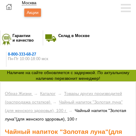
Москва
Акции
Гарантии
Склад в Москве
и качество
8-800-333-68-27
Пн-Пт 10:00-18:00 мск
Наличие на сайте обновляется с задержкой. По актуальному
наличию перезвонит менеджер!
Образ Жизни
→
Каталог
→
Товары других производитей
(распродажа остатков)
→
Чайный напиток "Золотая луна"
(для женского здоровья), 100 г
→
Чайный напиток "Золотая
луна"(для женского здоровья), 100 г
Чайный напиток "Золотая луна"(для