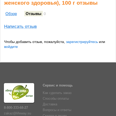
женского здоровья), 100 г отзывы
Обзор
Отзывы
0
Написать отзыв
Чтобы добавить отзыв, пожалуйста,
зарегистрируйтесь
или
войдите
Сервис и помощь
Как сделать заказ
Способы оплаты
Доставка
8-800-333-68-27
Вопросы и ответы
zakaz@lifeway.su
Скидки и акции