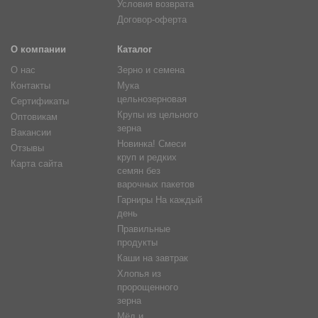
Условия возврата
Договор-оферта
О компании
Каталог
О нас
Зерно и семена
Контакты
Мука
цельнозерновая
Сертификаты
Крупы из цельного
Оптовикам
зерна
Вакансии
Новинка! Смеси
Отзывы
круп и редких
Карта сайта
семян без
варочных пакетов
Гарниры На каждый
день
Правильные
продукты
Каши на завтрак
Хлопья из
пророщенного
зерна
Мёд и