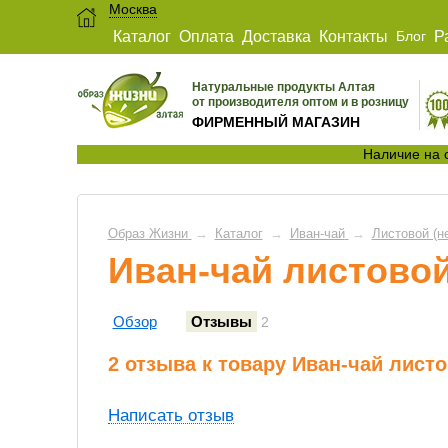
Москва
Каталог
Оплата
Доставка
Контакты
Блог
Р
Натуральные продукты Алтая
от производителя оптом и в розницу
ФИРМЕННЫЙ МАГАЗИН
Наличие на 
Образ Жизни
→
Каталог
→
Иван-чай
→
Листовой (не
Иван-чай листовой
Обзор
Отзывы
2
2 отзыва к товару Иван-чай листо
Написать отзыв