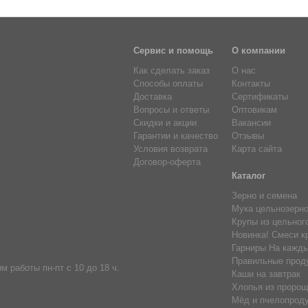
Сервис и помощь
О компании
Как сделать заказ
О нас
Способы оплаты
Контакты
Доставка
Сертификаты
Вопросы и ответы
Оптовикам
Скидки и акции
Вакансии
Гарантии и качество
Отзывы
Условия возврата
Карта сайта
Договор-оферта
Каталог
Зерно и семена
Мука цельнозерн
Крупы из цельног
Новинка! Смеси к
Гарниры На кажды
Правильные прод
м работы пн-пт с 10 до 18 ч.
Каши на завтрак
Хлопья из пророщ
Мёд и пчелопрод