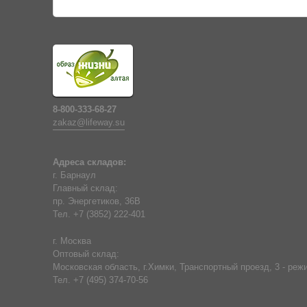
8-800-333-68-27
zakaz@lifeway.su
Адреса складов:
г. Барнаул
Главный склад:
пр. Энергетиков, 36В
Тел. +7 (3852) 222-401
г. Москва
Оптовый склад:
Московская область, г.Химки, Транспортный проезд, 3 - режи
Тел. +7 (495) 374-70-56