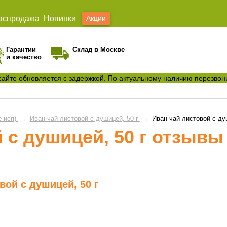
аспродажа
Новинки
Акции
Гарантии
Склад в Москве
и качество
сайте обновляется с задержкой. По актуальному наличию перезвон
 исп)
→
Иван-чай листовой с душицей, 50 г
→
Иван-чай листовой с ду
 с душицей, 50 г отзывы
вой с душицей, 50 г