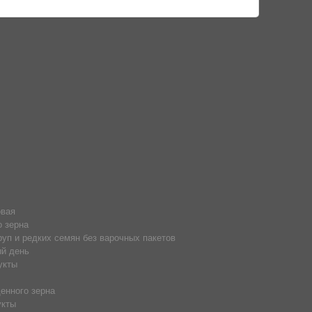
овая
о зерна
руп и редких семян без варочных пакетов
й день
укты
енного зерна
укты