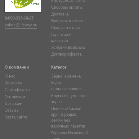
Как сделать заказ
Способы оплаты
Доставка
8-800-333-68-27
Вопросы и ответы
zakaz@lifeway.su
Скидки и акции
Гарантии и
качество
Условия возврата
Договор-оферта
О компании
Каталог
О нас
Зерно и семена
Контакты
Мука
цельнозерновая
Сертификаты
Крупы из цельного
Оптовикам
зерна
Вакансии
Новинка! Смеси
Отзывы
круп и редких
Карта сайта
семян без
варочных пакетов
Гарниры На каждый