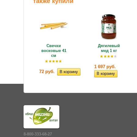
также купили
 круп
Свечки
Дягилевый
с» 350
восковые 41
мед 1 кг
.
см
1 697 руб.
.
72 руб.
8-800-333-68-27