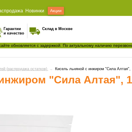
аспродажа
Новинки
Акции
Гарантии
Склад в Москве
и качество
сайте обновляется с задержкой. По актуальному наличию перезвон
тей (распродажа остатков)
→
Кисель льняной с инжиром "Сила Алтая", 
инжиром "Сила Алтая", 1