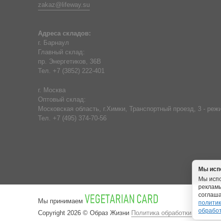
zakaz@lifeway.su
Адреса складов:
г. Барнаул
Главный склад:
пр. Энергетиков, 36В
Тел. +7 (3852) 222-401
г. Москва
Оптовый склад:
Московская область, г.Химки, Транспортный проезд, 3 - режи
Тел. +7 (495) 374-70-56
Мы исп
Мы испо
рекламы
соглаша
Мы принимаем
политик
обрабо
Copyright 2026 © Образ Жизни
Политика обработки персона