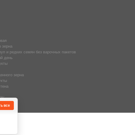
овая
о зерна
руп и редких семян без варочных пакетов
й день
укты
енного зерна
укты
тена
50%
ь все