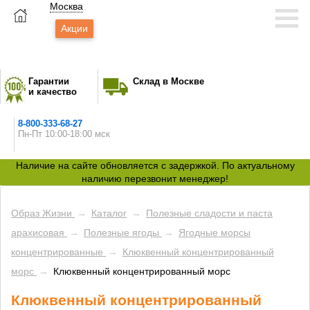
Москва
Акции
Гарантии
Склад в Москве
и качество
8-800-333-68-27
Пн-Пт 10:00-18:00 мск
Наличие на сайте обновляется с задержкой. По актуальному
наличию перезвонит менеджер!
Образ Жизни
→
Каталог
→
Полезные сладости и паста
арахисовая
→
Полезные ягоды
→
Ягодные морсы
концентрированные
→
Клюквенный концентрированный
морс
→
Клюквенный концентрированный морс
Клюквенный концентрированный