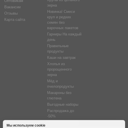
Крупы из цельного
Оптовикам
зерна
Вакансии
Новинка! Смеси
Отзывы
круп и редких
Карта сайта
семян без
варочных пакетов
Гарниры На каждый
день
Правильные
продукты
Каши на завтрак
Хлопья из
пророщенного
зерна
Мёд и
пчелопродукты
Макароны без
глютена
Выгодные наборы
Распродажа до
-50%
Фитосветильники
Мы используем cookie