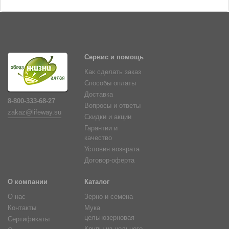
Сервис и помощь
Как сделать заказ
Способы оплаты
Доставка
8-800-333-68-27
Вопросы и ответы
zakaz@lifeway.su
Скидки и акции
Гарантии и
качество
Условия возврата
Договор-оферта
О компании
Каталог
О нас
Зерно и семена
Контакты
Мука
цельнозерновая
Сертификаты