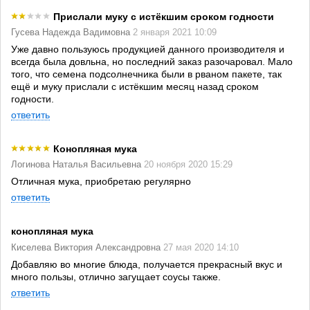
Прислали муку с истёкшим сроком годности
Гусева Надежда Вадимовна
2 января 2021 10:09
Уже давно пользуюсь продукцией данного производителя и
всегда была довльна, но последний заказ разочаровал. Мало
того, что семена подсолнечника были в рваном пакете, так
ещё и муку прислали с истёкшим месяц назад сроком
годности.
ответить
Конопляная мука
Логинова Наталья Васильевна
20 ноября 2020 15:29
Отличная мука, приобретаю регулярно
ответить
конопляная мука
Киселева Виктория Александровна
27 мая 2020 14:10
Добавляю во многие блюда, получается прекрасный вкус и
много пользы, отлично загущает соусы также.
ответить