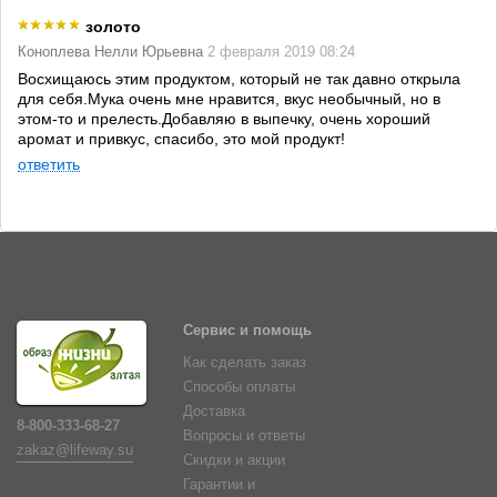
золото
Коноплева Нелли Юрьевна
2 февраля 2019 08:24
Восхищаюсь этим продуктом, который не так давно открыла
для себя.Мука очень мне нравится, вкус необычный, но в
этом-то и прелесть.Добавляю в выпечку, очень хороший
аромат и привкус, спасибо, это мой продукт!
ответить
Сервис и помощь
Как сделать заказ
Способы оплаты
Доставка
8-800-333-68-27
Вопросы и ответы
zakaz@lifeway.su
Скидки и акции
Гарантии и