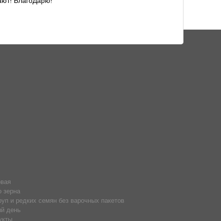
ают! БлагоДарю!
овая
о зерна
руп и редких семян без варочных пакетов
й день
укты