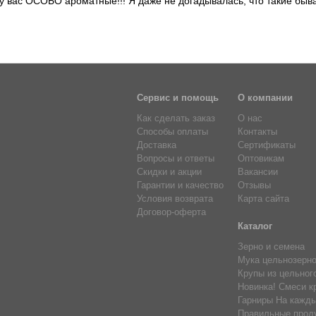
у вас ОСОБО ароматные!!! Я даже не догадывалась, что такие быв
Сервис и помощь
О компании
Как сделать заказ
О нас
Способы оплаты
Контакты
Доставка
Сертификаты
Вопросы и ответы
Оптовикам
Скидки и акции
Вакансии
Гарантии и качество
Отзывы
Условия возврата
Карта сайта
Договор-оферта
Каталог
Зерно и семена
Мука цельнозерн
Крупы из цельног
Новинка! Смеси к
Гарниры На кажды
Правильные прод