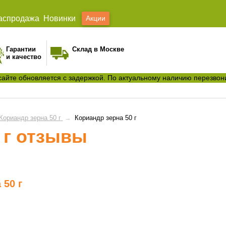
аспродажа
Новинки
Акции
Гарантии
Склад в Москве
и качество
сайте обновляется с задержкой. По актуальному наличию перезвон
Кориандр зерна 50 г
→
Кориандр зерна 50 г
 г отзывы
 50 г