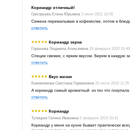
Кориандр отличный!
Григорьева Елена Юрьевна
3 июня 2021 10:05
Семена перемалываю в кофемолке, потом в блюда 
ответить
Кориандр зерна
Горюнова Людмила Алексеевна
26 февраля 2020 10:40
Специи свежие, с ярким вкусом. Берем в каждую за
ответить
Вкус жизни
Кожевникова Светлана Германовна
20 июля 2019 11:25
А кориандр самый ароматный. из тех что покупала 
ответить
Кориандр
Тупицкая Галина Ивановна
5 февраля 2019 20:41
Кориандр у меня на кухне бывает практически всег