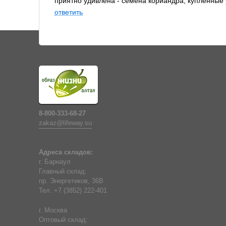
приятно удивлена - семена кориандра, купленные 
ответить
8-800-333-68-27
zakaz@lifeway.su
Адреса складов:
г. Барнаул
Главный склад:
пр. Энергетиков, 36В
Тел. +7 (3852) 222-401
г. Москва
Оптовый склад: