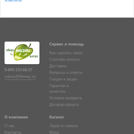
Сервис и помощь
Как сделать заказ
Способы оплаты
Доставка
8-800-333-68-27
Вопросы и ответы
zakaz@lifeway.su
Скидки и акции
Гарантии и
качество
Условия возврата
Договор-оферта
О компании
Каталог
О нас
Зерно и семена
Контакты
Мука