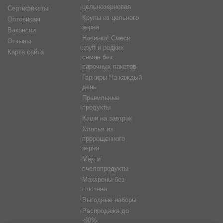
цельнозерновая
Сертификаты
Крупы из цельного
Оптовикам
зерна
Вакансии
Новинка! Смеси
Отзывы
круп и редких
Карта сайта
семян без
варочных пакетов
Гарниры На каждый
день
Правильные
продукты
Каши на завтрак
Хлопья из
пророщенного
зерна
Мёд и
пчелопродукты
Макароны без
глютена
Выгодные наборы
Распродажа до
-50%