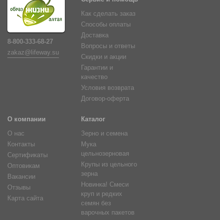
Как сделать заказ
Способы оплаты
Доставка
8-800-333-68-27
Вопросы и ответы
zakaz@lifeway.su
Скидки и акции
Гарантии и
качество
Условия возврата
Договор-оферта
О компании
Каталог
О нас
Зерно и семена
Контакты
Мука
цельнозерновая
Сертификаты
Крупы из цельного
Оптовикам
зерна
Вакансии
Новинка! Смеси
Отзывы
круп и редких
Карта сайта
семян без
варочных пакетов