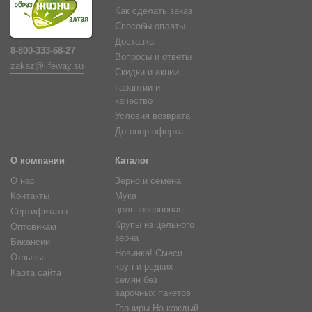
Как сделать заказ
Способы оплаты
Доставка
8-800-333-68-27
Вопросы и ответы
zakaz@lifeway.su
Скидки и акции
Гарантии и
качество
Условия возврата
Договор-оферта
О компании
Каталог
О нас
Зерно и семена
Контакты
Мука
цельнозерновая
Сертификаты
Крупы из цельного
Оптовикам
зерна
Вакансии
Новинка! Смеси
Отзывы
круп и редких
Карта сайта
семян без
варочных пакетов
Гарниры На каждый