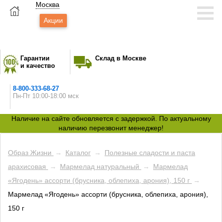
Москва
Акции
Гарантии
Склад в Москве
и качество
8-800-333-68-27
Пн-Пт 10:00-18:00 мск
Наличие на сайте обновляется с задержкой. По актуальному
наличию перезвонит менеджер!
Образ Жизни
→
Каталог
→
Полезные сладости и паста
арахисовая
→
Мармелад натуральный
→
Мармелад
«Ягодень» ассорти (брусника, облепиха, арония), 150 г
→
Мармелад «Ягодень» ассорти (брусника, облепиха, арония),
150 г