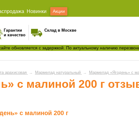
аспродажа
Новинки
Акции
Гарантии
Склад в Москве
и качество
сайте обновляется с задержкой. По актуальному наличию перезвон
та арахисовая
→
Мармелад натуральный
→
Мармелад «Ягодень» с ма
ь» с малиной 200 г отз
день» с малиной 200 г