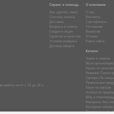
Сервис и помощь
О компании
Как сделать заказ
О нас
Способы оплаты
Контакты
Доставка
Сертификаты
Вопросы и ответы
Оптовикам
Скидки и акции
Вакансии
Гарантии и качество
Отзывы
Условия возврата
Карта сайта
Договор-оферта
Каталог
Зерно и семена
Мука цельнозерн
Крупы из цельног
Новинка! Смеси к
Гарниры На кажды
Правильные прод
м работы пн-пт с 10 до 18 ч.
Каши на завтрак
Хлопья из пророщ
Мёд и пчелопрод
Макароны без глю
Выгодные наборы
Распродажа до -