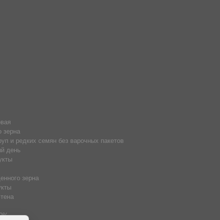
овая
о зерна
руп и редких семян без варочных пакетов
й день
укты
енного зерна
укты
тена
50%