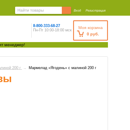
Вход
Регистрация
8-800-333-68-27
Моя корзина
Пн-Пт 10:00-18:00 мск
0 руб.
ит менеджер!
линой 200 г
→
Мармелад «Ягодень» с малиной 200 г
ывы