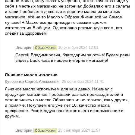
данное масло, могу сказать уверенно, такого качества нигде у
себя в местных магазинах не встречал Добавляю его в салаты
и каши Пробовал и дешевые и дорогие масла из местных
магазинов, всё не то Масло у Образа Жизни всё же Самое
лучшее! + Масло всегда приходит с свежим сроком
изготовления В общем, Однозначно рекомендую всем, кто
следит за Здоровьем
Виктория
10 октября 2024 12:01
Образ Жизни
Сергей Владимирович, благодарим за отзыв! Будем рады
видеть Вас снова в нашем интернет-магазине!
Льняное масло -полезно
Кучеренко Сергей Алексеевич
25 сентября 2024 11:41
Льняное масло используем для каш давно. Начинал с
продукции магазинов.Пробовали разных производителей и
остановились на масле Образ жизни: не горькое, как у других,
и помягче. Покупаем его уже лет 10, качество масла
прекрасное. Рекомендую рассмотреть его использование и
другим.
Виктория
25 сентября 2024 11:57
Образ Жизни