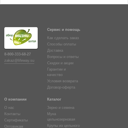
Сервис и помощь
Как сделать заказ
Способы оплаты
Доставка
8-800-333-68-27
Вопросы и ответы
zakaz@lifeway.su
Скидки и акции
Гарантии и
качество
Условия возврата
Договор-оферта
О компании
Каталог
О нас
Зерно и семена
Контакты
Мука
цельнозерновая
Сертификаты
Крупы из цельного
Оптовикам