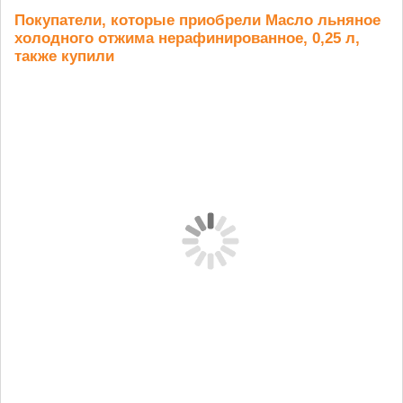
Покупатели, которые приобрели Масло льняное
холодного отжима нерафинированное, 0,25 л,
также купили
Пшеница
Чечевица
Конопли
Пш
отборная 1,5
алтайская 0,5
пищевой
кг
кг
семена 0,2 кг
329 
309 руб.
262 руб.
174 руб.