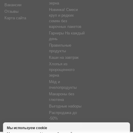
зерна
Вакансии
Новинка! Смеси
Отзывы
круп и редких
Карта сайта
семян без
варочных пакетов
Гарниры На каждый
день
Правильные
продукты
Каши на завтрак
Хлопья из
пророщенного
зерна
Мёд и
пчелопродукты
Макароны без
глютена
Выгодные наборы
Распродажа до
-50%
Фитосветильники
Мы используем cookie