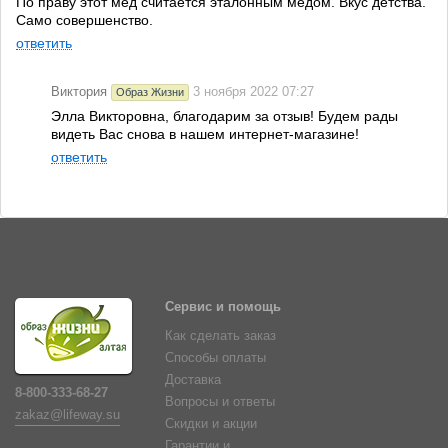
По праву этот мёд считается эталонным мёдом. Вкус детства.
Само совершенство.
ответить
Виктория
3 ноября 2022 07:27
Образ Жизни
Элла Викторовна, благодарим за отзыв! Будем рады
видеть Вас снова в нашем интернет-магазине!
ответить
Сервис и помощь
Как сделать заказ
Способы оплаты
Доставка
8-800-333-68-27
Вопросы и ответы
zakaz@lifeway.su
Скидки и акции
Гарантии и