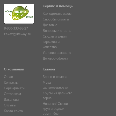
Сервис и помощь
Как сделать заказ
Способы оплаты
Доставка
8-800-333-68-27
Вопросы и ответы
zakaz@lifeway.su
Скидки и акции
Гарантии и
качество
Условия возврата
Договор-оферта
О компании
Каталог
О нас
Зерно и семена
Контакты
Мука
цельнозерновая
Сертификаты
Крупы из цельного
Оптовикам
зерна
Вакансии
Новинка! Смеси
Отзывы
круп и редких
Карта сайта
семян без