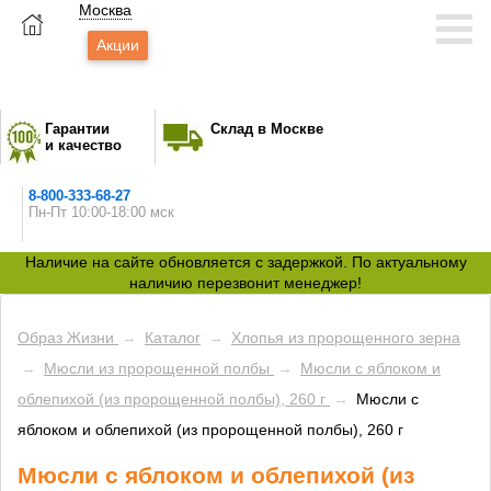
Москва
Акции
Гарантии
Склад в Москве
и качество
8-800-333-68-27
Пн-Пт 10:00-18:00 мск
Наличие на сайте обновляется с задержкой. По актуальному
наличию перезвонит менеджер!
Образ Жизни
→
Каталог
→
Хлопья из пророщенного зерна
→
Мюсли из пророщенной полбы
→
Мюсли с яблоком и
облепихой (из пророщенной полбы), 260 г
→
Мюсли с
яблоком и облепихой (из пророщенной полбы), 260 г
Мюсли с яблоком и облепихой (из