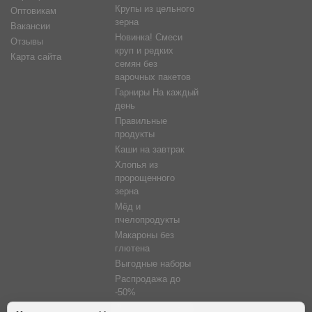
Крупы из цельного
Оптовикам
зерна
Вакансии
Новинка! Смеси
Отзывы
круп и редких
Карта сайта
семян без
варочных пакетов
Гарниры На каждый
день
Правильные
продукты
Каши на завтрак
Хлопья из
пророщенного
зерна
Мёд и
пчелопродукты
Макароны без
глютена
Выгодные наборы
Распродажа до
-50%
Фитосветильники