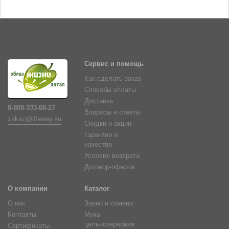
Сервис и помощь
Как сделать заказ
Способы оплаты
Доставка
8-800-333-68-27
Вопросы и ответы
zakaz@lifeway.su
Скидки и акции
Гарантии и
качество
Условия возврата
Договор-оферта
О компании
Каталог
О нас
Зерно и семена
Контакты
Мука
цельнозерновая
Сертификаты