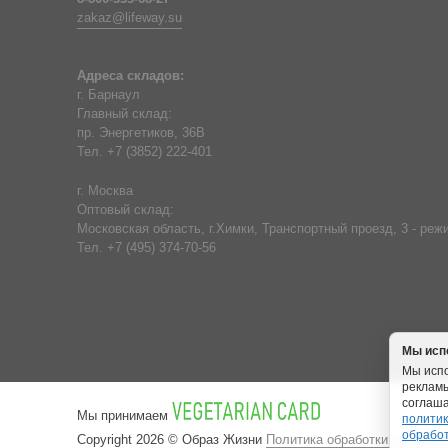
zakaz@lifeway.su
Адреса складов:
г. Барнаул
Главный склад:
пр. Энергетиков, 36В
Тел. +7 (3852) 222-401
г. Москва
Оптовый склад:
Московская область, г.Химки, Транспортный проезд, 3 - режи
Тел. +7 (495) 374-70-56
Мы исп
Мы испо
рекламы
соглаша
Мы принимаем
политик
обрабо
Copyright 2026 © Образ Жизни
Политика обработки персона