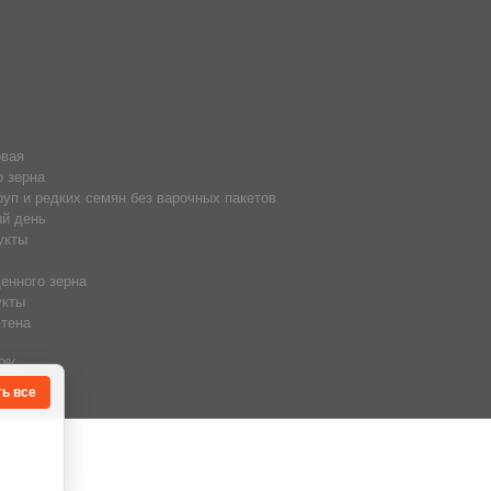
овая
о зерна
руп и редких семян без варочных пакетов
й день
укты
енного зерна
укты
тена
50%
ь все