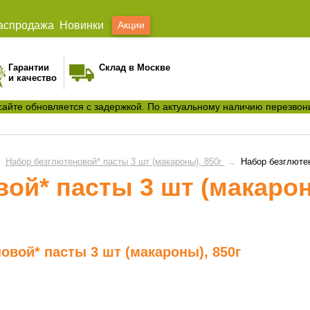
аспродажа
Новинки
Акции
Гарантии
Склад в Москве
и качество
сайте обновляется с задержкой. По актуальному наличию перезвон
→
Набор безглютеновой* пасты 3 шт (макароны), 850г
→
Набор безглютен
ой* пасты 3 шт (макарон
овой* пасты 3 шт (макароны), 850г