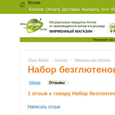
Москва
Каталог
Оплата
Доставка
Контакты
Блог
Р
Натуральные продукты Алтая
от производителя оптом и в розницу
ФИРМЕННЫЙ МАГАЗИН
Наличие на 
Образ Жизни
→
Каталог
→
Макароны без глютена
Набор безглютенов
Обзор
Отзывы
1
1 отзыв к товару Набор безглютен
Написать отзыв