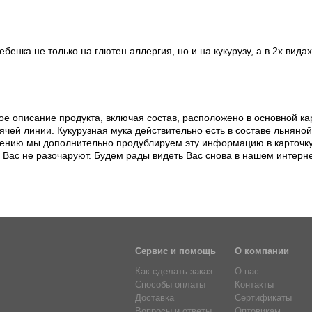
ебенка не только на глютен аллергия, но и на кукурузу, а в 2х вида
е описание продукта, включая состав, расположено в основной кар
ячей линии. Кукурузная мука действительно есть в составе льняной
нию мы дополнительно продублируем эту информацию в карточку 
Вас не разочаруют. Будем рады видеть Вас снова в нашем интерне
Сервис и помощь
О компании
Как сделать заказ
О нас
Способы оплаты
Контакты
Доставка
Сертификаты
Вопросы и ответы
Оптовикам