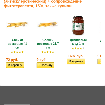
(антисклеротический) + сопровождение
фитотерапевта, 150г, также купили
Свечки
Свечки
Дягилевый
Дя
восковые 41
восковые 21,7
мед 1 кг
ме
см
см
1 697 руб.
910 
72 руб.
9 руб.