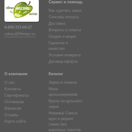
Сервис и помощь
Как сделать заказ
Способы оплаты
Доставка
8-800-333-68-27
Вопросы и ответы
zakaz@lifeway.su
Скидки и акции
Гарантии и
качество
Условия возврата
Договор-оферта
О компании
Каталог
О нас
Зерно и семена
Контакты
Мука
цельнозерновая
Сертификаты
Крупы из цельного
Оптовикам
зерна
Вакансии
Новинка! Смеси
Отзывы
круп и редких
Карта сайта
семян без
варочных пакетов