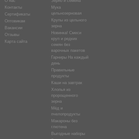
О нас
Зерно и семена
Контакты
Мука
цельнозерновая
Сертификаты
Крупы из цельного
Оптовикам
зерна
Вакансии
Новинка! Смеси
Отзывы
круп и редких
Карта сайта
семян без
варочных пакетов
Гарниры На каждый
день
Правильные
продукты
Каши на завтрак
Хлопья из
пророщенного
зерна
Мёд и
пчелопродукты
Макароны без
глютена
Выгодные наборы