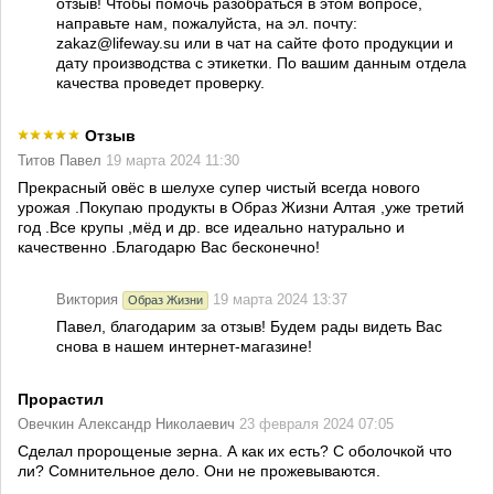
отзыв! Чтобы помочь разобраться в этом вопросе,
направьте нам, пожалуйста, на эл. почту:
zakaz@lifeway.su или в чат на сайте фото продукции и
дату производства с этикетки. По вашим данным отдела
качества проведет проверку.
Отзыв
Титов Павел
19 марта 2024 11:30
Прекрасный овёс в шелухе супер чистый всегда нового
урожая .Покупаю продукты в Образ Жизни Алтая ,уже третий
год .Все крупы ,мёд и др. все идеально натурально и
качественно .Благодарю Вас бесконечно!
Виктория
19 марта 2024 13:37
Образ Жизни
Павел, благодарим за отзыв! Будем рады видеть Вас
снова в нашем интернет-магазине!
Прорастил
Овечкин Александр Николаевич
23 февраля 2024 07:05
Сделал пророщеные зерна. А как их есть? С оболочкой что
ли? Сомнительное дело. Они не прожевываются.