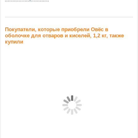
Покупатели, которые приобрели Овёс в
оболочке для отваров и киселей, 1,2 кг, также
купили
Чечевица
Пшеничная
Рожь 5 кг
Пш
алтайская 0,5
мука...
кг
437 руб.
580 руб.
329 
262 руб.