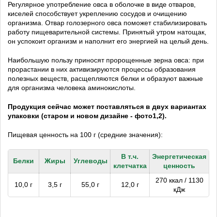
Регулярное употребление овса в оболочке в виде отваров,
киселей способствует укреплению сосудов и очищению
организма. Отвар голозерного овса поможет стабилизировать
работу пищеварительной системы. Принятый утром натощак,
он успокоит организм и наполнит его энергией на целый день.
Наибольшую пользу приносят пророщенные зерна овса: при
прорастании в них активизируются процессы образования
полезных веществ, расщепляются белки и образуют важные
для организма человека аминокислоты.
Продукция сейчас может поставляться в двух вариантах
упаковки (старом и новом дизайне - фото1,2).
Пищевая ценность на 100 г (средние значения):
В т.ч.
Энергетическая
Белки
Жиры
Углеводы
клетчатка
ценность
270 ккал / 1130
10,0 г
3,5 г
55,0 г
12,0 г
кДж