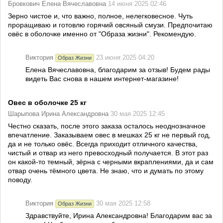
Бровкович Елена Вячеславовна
14 июня 2025 02:46
Зерно чистое и, что важно, полное, нелегковесное. Чуть
проращиваю и готовлю горячий овсяный смузи. Предпочитаю
овёс в оболочке именно от "Образа жизни". Рекомендую.
Виктория
23 июня 2025 04:20
Образ Жизни
Елена Вячеславовна, благодарим за отзыв! Будем рады
видеть Вас снова в нашем интернет-магазине!
Овес в оболочке 25 кг
Шарыпова Ирина Александровна
30 мая 2025 12:45
Честно сказать, после этого заказа осталось неоднозначное
впечатление. Заказываем овес в мешках 25 кг не первый год,
да и не только овёс. Всегда приходит отличного качества,
чистый и отвар из него превосходный получается. В этот раз
он какой-то темный, зёрна с черными вкраплениями, да и сам
отвар очень тёмного цвета. Не знаю, что и думать по этому
поводу.
Виктория
30 мая 2025 12:58
Образ Жизни
Здравствуйте, Ирина Александровна! Благодарим вас за