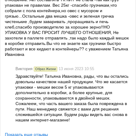
упакован не правилам. Вес 25кг -спасибо грузчикам,что
собрали с пола контейнера,но овес с мусором и
грязью...Остальные два мешка -овес и зеленая гречка
чистенькие ,будем заваривать ,проращивать и печь
хлеб,спасибо производителю за хорошее зерно!!НО
УПАКОВКА У ВАС ПРОСИТ ЛУЧШЕГО ОТНОШЕНИЯ, Не
захотели в паллете отправлять ,так надо было каждый мешок
в коробке отправить.Вы что не знаете как грузчики быстро
работают и все кидают в контейнеры?? с уважением Татьяна
Ивановна
Виктория
13 июня 2023 10:55
Образ Жизни
Здравствуйте! Татьяна Ивановна, рады, что вы остались
довольны качеством нашей продукции. Что же касается
упаковки - мешки весом 5 кг упаковываются
дополнительно в коробки, а более крупные, для
сохранности, упаковываются в двойной мешок.
Сожалеем, что часть вашего заказа была повреждена в
пути. Наш менеджер свяжется с вами для решения
сложившейся ситуации. Будем рады видеть вас снова в
нашем интернет-магазине!
Показать еще отзывы