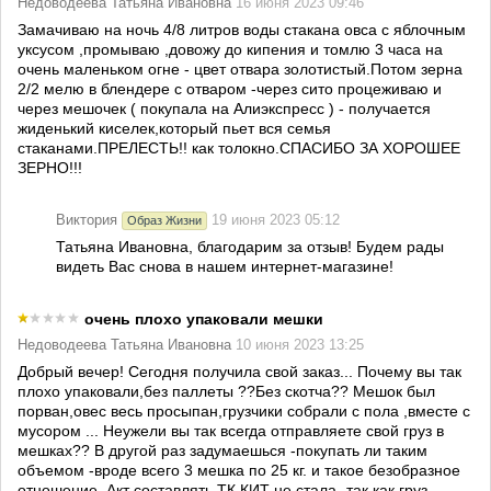
Недоводеева Татьяна Ивановна
16 июня 2023 09:46
Замачиваю на ночь 4/8 литров воды стакана овса с яблочным
уксусом ,промываю ,довожу до кипения и томлю 3 часа на
очень маленьком огне - цвет отвара золотистый.Потом зерна
2/2 мелю в блендере с отваром -через сито процеживаю и
через мешочек ( покупала на Алиэкспресс ) - получается
жиденький киселек,который пьет вся семья
стаканами.ПРЕЛЕСТЬ!! как толокно.СПАСИБО ЗА ХОРОШЕЕ
ЗЕРНО!!!
Виктория
19 июня 2023 05:12
Образ Жизни
Татьяна Ивановна, благодарим за отзыв! Будем рады
видеть Вас снова в нашем интернет-магазине!
очень плохо упаковали мешки
Недоводеева Татьяна Ивановна
10 июня 2023 13:25
Добрый вечер! Сегодня получила свой заказ... Почему вы так
плохо упаковали,без паллеты ??Без скотча?? Мешок был
порван,овес весь просыпан,грузчики собрали с пола ,вместе с
мусором ... Неужели вы так всегда отправляете свой груз в
мешках?? В другой раз задумаешься -покупать ли таким
объемом -вроде всего 3 мешка по 25 кг. и такое безобразное
отношение. Акт составлять ТК КИТ не стала -так как груз