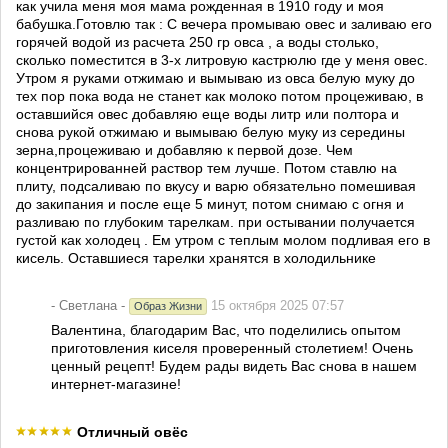
как учила меня моя мама рожденная в 1910 году и моя
бабушка.Готовлю так : С вечера промываю овес и заливаю его
горячей водой из расчета 250 гр овса , а воды столько,
сколько поместится в 3-х литровую кастрюлю где у меня овес.
Утром я руками отжимаю и вымываю из овса белую муку до
тех пор пока вода не станет как молоко потом процеживаю, в
оставшийся овес добавляю еще воды литр или полтора и
снова рукой отжимаю и вымываю белую муку из середины
зерна,процеживаю и добавляю к первой дозе. Чем
концентрированней раствор тем лучше. Потом ставлю на
плиту, подсаливаю по вкусу и варю обязательно помешивая
до закипания и после еще 5 минут, потом снимаю с огня и
разливаю по глубоким тарелкам. при остывании получается
густой как холодец . Ем утром с теплым молом подливая его в
кисель. Оставшиеся тарелки хранятся в холодильнике
- Светлана -
15 октября 2025 07:57
Образ Жизни
Валентина, благодарим Вас, что поделились опытом
приготовления киселя проверенный столетием! Очень
ценный рецепт! Будем рады видеть Вас снова в нашем
интернет-магазине!
Отличный овёс