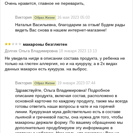
Очень нравится, главное не переварить,
Виктория
16 мая 2023 05:03
Образ Жизни
Наталья Васильевна, благодарим за отзыв! Будем рады
видеть Вас снова в нашем интернет-магазине!
макароны безглютен
Долгих Ольга Владимировна
18 января 2023 13:13
Не увидела нигде в описании состава продукта, у ребенка не
только на глютен аллергия, но и на кукурузу, а в 2х видах
данных макарон есть кукуруза. на выброс.
Виктория
19 января 2023 07:44
Образ Жизни
Здравствуйте, Ольга Владимировна! Подробное
описание продукта, включая состав, расположено в
основной карточке по каждому продукту, также мы всегда
готовы ответить наши вопросы в чате и на горячей
линии. Кукурузная мука действительно есть в составе
льняной и гречневой пасты, она нужна для того, чтобы
макароны держали форму. По вашему обращению мы
дополнительно продублируем эту информацию в