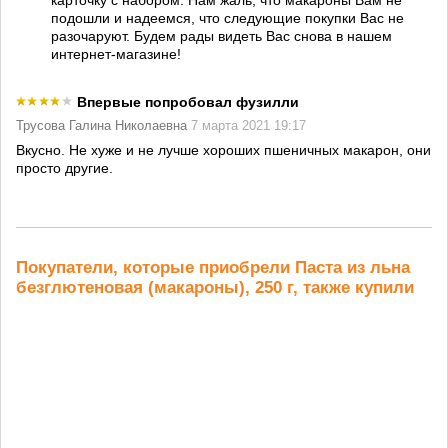
карточку с набором. Нам жаль, что макароны Вам не
подошли и надеемся, что следующие покупки Вас не
разочаруют. Будем рады видеть Вас снова в нашем
интернет-магазине!
Впервые попробовал фузилли
Трусова Галина Николаевна
7 марта 2021 19:17
Вкусно. Не хуже и не лучше хороших пшеничных макарон, они
просто другие.
Покупатели, которые приобрели Паста из льна
безглютеновая (макароны), 250 г, также купили
Правильные
Смесь круп
Гречка
Смес