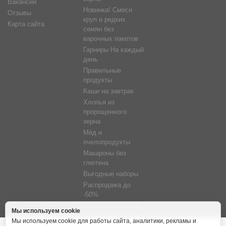
Вакансии
Новинка! Смеси
Отзывы
круп и редких
Карта сайта
семян без
варочных пакетов
Гарниры На каждый
день
Правильные
продукты
Каши на завтрак
Хлопья из
пророщенного
зерна
Мёд и
пчелопродукты
Макароны без
глютена
Выгодные наборы
Распродажа до
-50%
Фитосветильники
Мы используем cookie
Мы используем cookie для работы сайта, аналитики, рекламы и