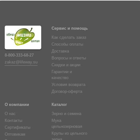
Сервис и помощь
Как сделать заказ
Способы оплаты
Доставка
8-800-333-68-27
Вопросы и ответы
zakaz@lifeway.su
Скидки и акции
Гарантии и
качество
Условия возврата
Договор-оферта
О компании
Каталог
О нас
Зерно и семена
Контакты
Мука
цельнозерновая
Сертификаты
Крупы из цельного
Оптовикам
зерна