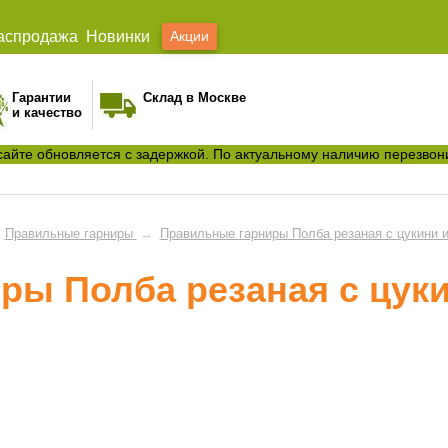
аспродажа
Новинки
Акции
Гарантии
Склад в Москве
и качество
сайте обновляется с задержкой. По актуальному наличию перезвон
Правильные гарниры
→
Правильные гарниры Полба резаная с цукини и
ры Полба резаная с цуки