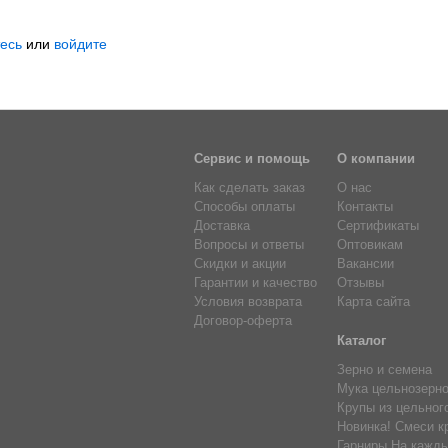
есь
или
войдите
Сервис и помощь
О компании
Как сделать заказ
О нас
Способы оплаты
Контакты
Доставка
Сертификаты
Вопросы и ответы
Оптовикам
Скидки и акции
Вакансии
Гарантии и качество
Отзывы
Условия возврата
Карта сайта
Договор-оферта
Каталог
Зерно и семена
Мука цельнозерн
Крупы из цельног
Новинка! Смеси к
Гарниры На кажды