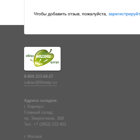
Чтобы добавить отзыв, пожалуйста,
зарегистрируйт
8-800-333-68-27
zakaz@lifeway.su
Адреса складов:
г. Барнаул
Главный склад:
пр. Энергетиков, 36В
Тел. +7 (3852) 222-401
г. Москва