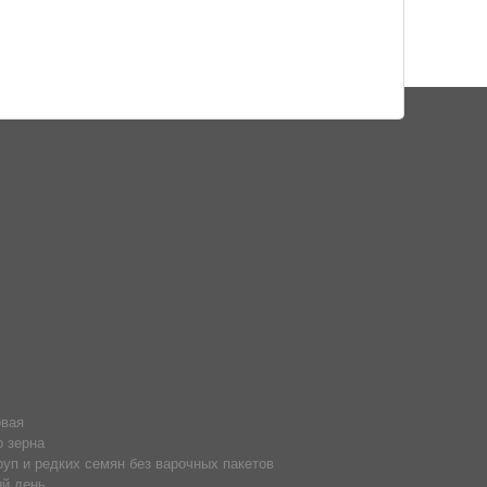
овая
о зерна
руп и редких семян без варочных пакетов
й день