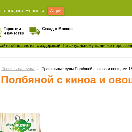
аспродажа
Новинки
Акции
Гарантии
Склад в Москве
и качество
сайте обновляется с задержкой. По актуальному наличию перезвон
Правильные супы
→
Правильные супы Полбяной с киноа и овощами 18
Полбяной с киноа и овощ