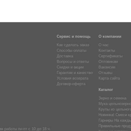
Сервис и помощь
О компании
Как сделать заказ
О нас
Способы оплаты
Контакты
Доставка
Сертификаты
Вопросы и ответы
Оптовикам
Скидки и акции
Вакансии
Гарантии и качество
Отзывы
Условия возврата
Карта сайта
Договор-оферта
Каталог
Зерно и семена
Мука цельнозерн
Крупы из цельног
Новинка! Смеси к
Гарниры На кажды
Правильные прод
м работы пн-пт с 10 до 18 ч.