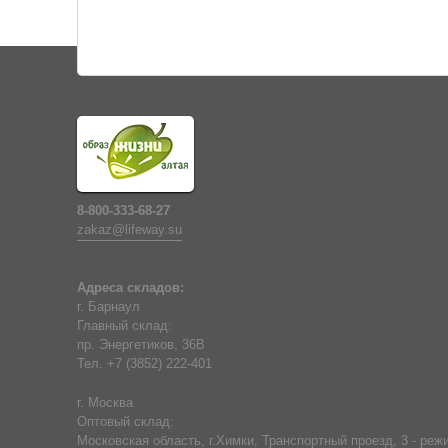
8-800-333-68-27
zakaz@lifeway.su
Адреса складов:
г. Барнаул
Главный склад:
пр. Энергетиков, 36В
Тел. +7 (3852) 222-401
г. Москва
Оптовый склад:
Московская область, г.Химки, Транспортный проезд, 3 - режи