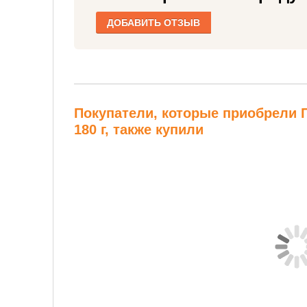
ДОБАВИТЬ ОТЗЫВ
Покупатели, которые приобрели 
180 г, также купили
Правильные
Мюсли из
гарниры
пророщенной
Гречка...
полбы...
300 руб.
337 руб.