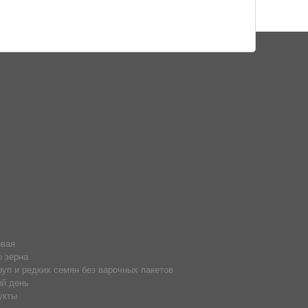
овая
о зерна
руп и редких семян без варочных пакетов
й день
укты