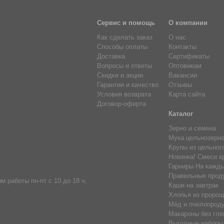
Сервис и помощь
О компании
Как сделать заказ
О нас
Способы оплаты
Контакты
Доставка
Сертификаты
Вопросы и ответы
Оптовикам
Скидки и акции
Вакансии
Гарантии и качество
Отзывы
Условия возврата
Карта сайта
Договор-оферта
Каталог
Зерно и семена
Мука цельнозерн
Крупы из цельног
Новинка! Смеси к
Гарниры На кажды
Правильные прод
м работы пн-пт с 10 до 18 ч.
Каши на завтрак
Хлопья из пророщ
Мёд и пчелопрод
Макароны без глю
Выгодные наборы