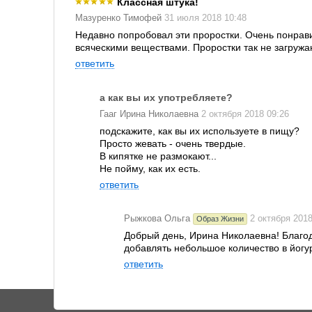
Классная штука!
Мазуренко Тимофей
31 июля 2018 10:48
Недавно попробовал эти проростки. Очень понрави
всяческими веществами. Проростки так не загружа
ответить
а как вы их употребляете?
Гааг Ирина Николаевна
2 октября 2018 09:26
подскажите, как вы их используете в пищу?
Просто жевать - очень твердые.
В кипятке не размокают...
Не пойму, как их есть.
ответить
Рыжкова Ольга
2 октября 2018
Образ Жизни
Добрый день, Ирина Николаевна! Благод
добавлять небольшое количество в йогур
ответить