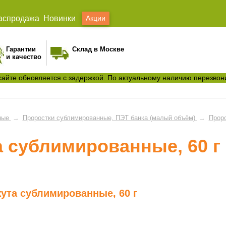
аспродажа
Новинки
Акции
Гарантии
Склад в Москве
и качество
сайте обновляется с задержкой. По актуальному наличию перезвон
ные
→
Проростки сублимированные, ПЭТ банка (малый объём)
→
Проро
а сублимированные, 60 г
жута сублимированные, 60 г