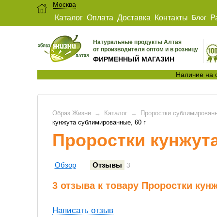
Москва
Каталог
Оплата
Доставка
Контакты
Блог
Р
Натуральные продукты Алтая
от производителя оптом и в розницу
ФИРМЕННЫЙ МАГАЗИН
Наличие на 
Образ Жизни
→
Каталог
→
Проростки сублимирован
кунжута сублимированные, 60 г
Проростки кунжут
Обзор
Отзывы
3
3 отзыва к товару Проростки кун
Написать отзыв