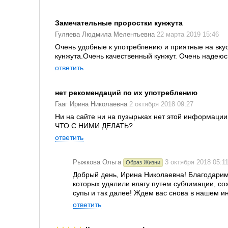
Замечательные проростки кунжута
Гуляева Людмила Мелентьевна
22 марта 2019 15:46
Очень удобные к употреблению и приятные на вкус 
кунжута.Очень качественный кунжут. Очень надеюсь
ответить
нет рекомендаций по их употреблению
Гааг Ирина Николаевна
2 октября 2018 09:27
Ни на сайте ни на пузырьках нет этой информации
ЧТО С НИМИ ДЕЛАТЬ?
ответить
Рыжкова Ольга
3 октября 2018 05:1
Образ Жизни
Добрый день, Ирина Николаевна! Благодарим 
которых удалили влагу путем сублимации, сох
супы и так далее! Ждем вас снова в нашем и
ответить