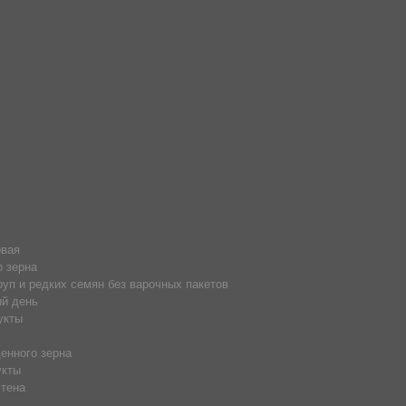
овая
о зерна
руп и редких семян без варочных пакетов
й день
укты
енного зерна
укты
тена