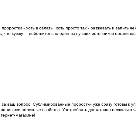
проростки - хоть в салаты, хоть просто так - разжевать и запить 
, что кунжут - действительно один из лучших источников органичес
.
1
за ваш вопрос! Сублимированные проростки уже сразу готовы к у
ранив все полезные свойства. Употреблять достаточно несколько ча
нтернет-магазине!