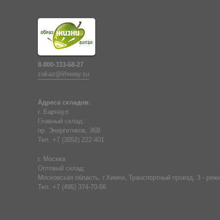
8-800-333-68-27
zakaz@lifeway.su
Адреса складов:
г. Барнаул
Главный склад:
пр. Энергетиков, 36В
Тел. +7 (3852) 222-401
г. Москва
Оптовый склад:
Московская область, г.Химки, Транспортный проезд, 3 - режи
Тел. +7 (495) 374-70-56