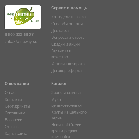
Сервис и помощь
Как сделать заказ
Способы оплаты
Доставка
8-800-333-68-27
Вопросы и ответы
zakaz@lifeway.su
Скидки и акции
Гарантии и
качество
Условия возврата
Договор-оферта
О компании
Каталог
О нас
Зерно и семена
Контакты
Мука
цельнозерновая
Сертификаты
Крупы из цельного
Оптовикам
зерна
Вакансии
Новинка! Смеси
Отзывы
круп и редких
Карта сайта
семян без