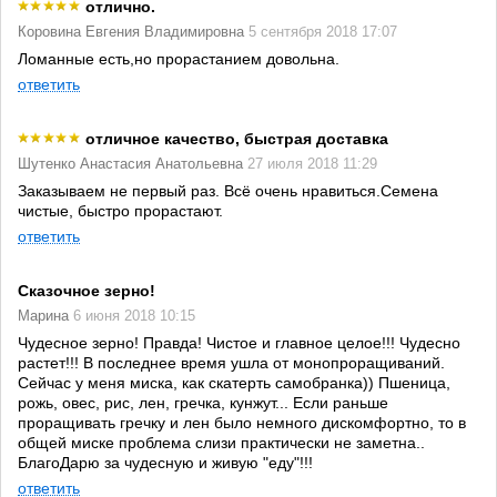
отлично.
Коровина Евгения Владимировна
5 сентября 2018 17:07
Ломанные есть,но прорастанием довольна.
ответить
отличное качество, быстрая доставка
Шутенко Анастасия Анатольевна
27 июля 2018 11:29
Заказываем не первый раз. Всё очень нравиться.Семена
чистые, быстро прорастают.
ответить
Сказочное зерно!
Марина
6 июня 2018 10:15
Чудесное зерно! Правда! Чистое и главное целое!!! Чудесно
растет!!! В последнее время ушла от монопроращиваний.
Сейчас у меня миска, как скатерть самобранка)) Пшеница,
рожь, овес, рис, лен, гречка, кунжут... Если раньше
проращивать гречку и лен было немного дискомфортно, то в
общей миске проблема слизи практически не заметна..
БлагоДарю за чудесную и живую "еду"!!!
ответить