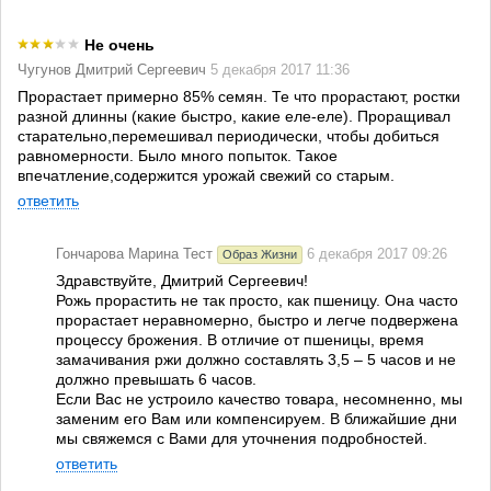
Не очень
Чугунов Дмитрий Сергеевич
5 декабря 2017 11:36
Прорастает примерно 85% семян. Те что прорастают, ростки
разной длинны (какие быстро, какие еле-еле). Проращивал
старательно,перемешивал периодически, чтобы добиться
равномерности. Было много попыток. Такое
впечатление,содержится урожай свежий со старым.
ответить
Гончарова Марина Тест
6 декабря 2017 09:26
Образ Жизни
Здравствуйте, Дмитрий Сергеевич!
Рожь прорастить не так просто, как пшеницу. Она часто
прорастает неравномерно, быстро и легче подвержена
процессу брожения. В отличие от пшеницы, время
замачивания ржи должно составлять 3,5 – 5 часов и не
должно превышать 6 часов.
Если Вас не устроило качество товара, несомненно, мы
заменим его Вам или компенсируем. В ближайшие дни
мы свяжемся с Вами для уточнения подробностей.
ответить