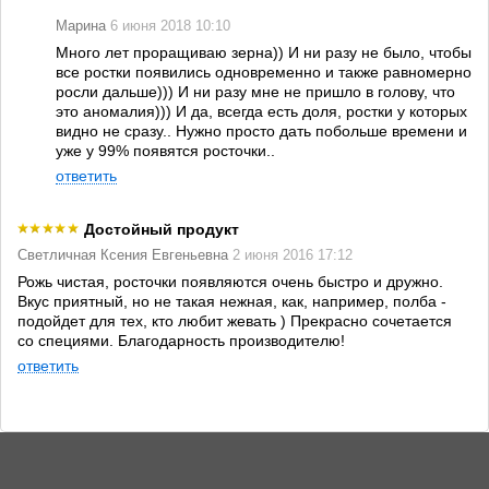
Марина
6 июня 2018 10:10
Много лет проращиваю зерна)) И ни разу не было, чтобы
все ростки появились одновременно и также равномерно
росли дальше))) И ни разу мне не пришло в голову, что
это аномалия))) И да, всегда есть доля, ростки у которых
видно не сразу.. Нужно просто дать побольше времени и
уже у 99% появятся росточки..
ответить
Достойный продукт
Светличная Ксения Евгеньевна
2 июня 2016 17:12
Рожь чистая, росточки появляются очень быстро и дружно.
Вкус приятный, но не такая нежная, как, например, полба -
подойдет для тех, кто любит жевать ) Прекрасно сочетается
со специями. Благодарность производителю!
ответить