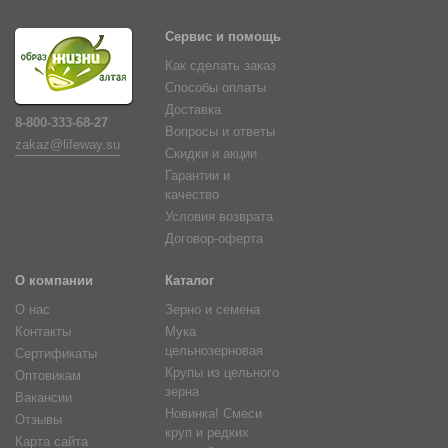
Сервис и помощь
Как сделать заказ
Способы оплаты
Доставка
8-800-333-68-27
Вопросы и ответы
zakaz@lifeway.su
Скидки и акции
Гарантии и
качество
Условия возврата
Договор-оферта
О компании
Каталог
О нас
Зерно и семена
Контакты
Мука
цельнозерновая
Сертификаты
Крупы из цельного
Оптовикам
зерна
Вакансии
Новинка! Смеси
Отзывы
круп и редких
Карта сайта