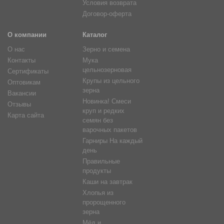
Условия возврата
Договор-оферта
О компании
Каталог
О нас
Зерно и семена
Контакты
Мука
цельнозерновая
Сертификаты
Крупы из цельного
Оптовикам
зерна
Вакансии
Новинка! Смеси
Отзывы
круп и редких
Карта сайта
семян без
варочных пакетов
Гарниры На каждый
день
Правильные
продукты
Каши на завтрак
Хлопья из
пророщенного
зерна
Мёд и