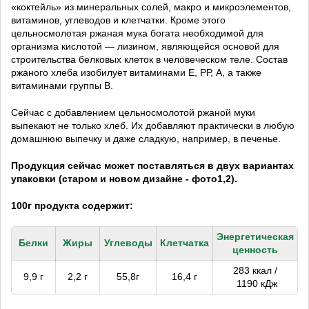
«коктейль» из минеральных солей, макро и микроэлементов,
витаминов, углеводов и клетчатки. Кроме этого
цельносмолотая ржаная мука богата необходимой для
организма кислотой — лизином, являющейся основой для
строительства белковых клеток в человеческом теле. Состав
ржаного хлеба изобилует витаминами Е, РР, А, а также
витаминами группы В.
Сейчас с добавлением цельносмолотой ржаной муки
выпекают не только хлеб. Их добавляют практически в любую
домашнюю выпечку и даже сладкую, например, в печенье.
Продукция сейчас может поставляться в двух вариантах
упаковки (старом и новом дизайне - фото1,2).
100г продукта содержит:
Энергетическая
Белки
Жиры
Углеводы
Клетчатка
ценность
283 ккал /
9,9 г
2,2 г
55,8г
16,4 г
1190 кДж