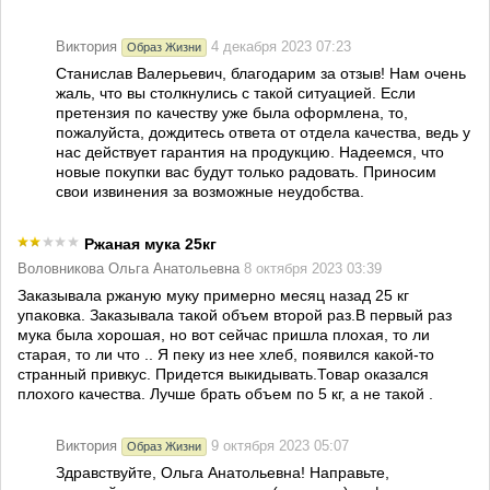
Виктория
4 декабря 2023 07:23
Образ Жизни
Станислав Валерьевич, благодарим за отзыв! Нам очень
жаль, что вы столкнулись с такой ситуацией. Если
претензия по качеству уже была оформлена, то,
пожалуйста, дождитесь ответа от отдела качества, ведь у
нас действует гарантия на продукцию. Надеемся, что
новые покупки вас будут только радовать. Приносим
свои извинения за возможные неудобства.
Ржаная мука 25кг
Воловникова Ольга Анатольевна
8 октября 2023 03:39
Заказывала ржаную муку примерно месяц назад 25 кг
упаковка. Заказывала такой объем второй раз.В первый раз
мука была хорошая, но вот сейчас пришла плохая, то ли
старая, то ли что .. Я пеку из нее хлеб, появился какой-то
странный привкус. Придется выкидывать.Товар оказался
плохого качества. Лучше брать объем по 5 кг, а не такой .
Виктория
9 октября 2023 05:07
Образ Жизни
Здравствуйте, Ольга Анатольевна! Направьте,