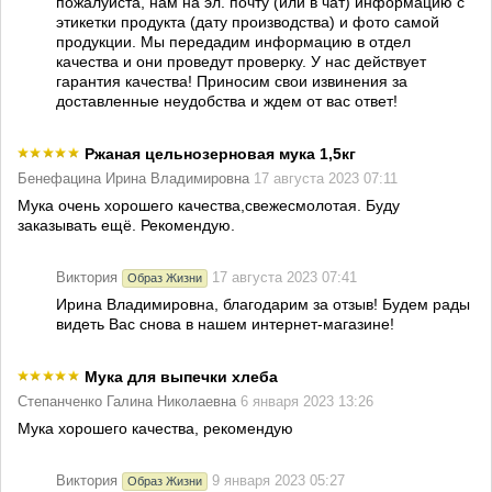
пожалуйста, нам на эл. почту (или в чат) информацию с
этикетки продукта (дату производства) и фото самой
продукции. Мы передадим информацию в отдел
качества и они проведут проверку. У нас действует
гарантия качества! Приносим свои извинения за
доставленные неудобства и ждем от вас ответ!
Ржаная цельнозерновая мука 1,5кг
Бенефацина Ирина Владимировна
17 августа 2023 07:11
Мука очень хорошего качества,свежесмолотая. Буду
заказывать ещё. Рекомендую.
Виктория
17 августа 2023 07:41
Образ Жизни
Ирина Владимировна, благодарим за отзыв! Будем рады
видеть Вас снова в нашем интернет-магазине!
Мука для выпечки хлеба
Степанченко Галина Николаевна
6 января 2023 13:26
Мука хорошего качества, рекомендую
Виктория
9 января 2023 05:27
Образ Жизни