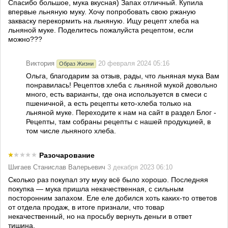
Спасибо большое, мука вкусная) Запах отличный. Купила
впервые льняную муку. Хочу попробовать свою ржаную
закваску перекормить на льняную. Ищу рецепт хлеба на
льняной муке. Поделитесь пожалуйста рецептом, если
можно???
Виктория
20 февраля 2024 05:16
Образ Жизни
Ольга, благодарим за отзыв, рады, что льняная мука Вам
понравилась! Рецептов хлеба с льняной мукой довольно
много, есть варианты, где она используется в смеси с
пшеничной, а есть рецепты кето-хлеба только на
льняной муке. Переходите к нам на сайт в раздел Блог -
Рецепты, там собраны рецепты с нашей продукцией, в
том числе льняного хлеба.
Разочарование
Шигаев Станислав Валерьевич
3 декабря 2023 06:10
Сколько раз покупал эту муку всё было хорошо. Последняя
покупка — мука пришла некачественная, с сильным
посторонним запахом. Еле еле добился хоть каких-то ответов
от отдела продаж, в итоге признали, что товар
некачественный, но на просьбу вернуть деньги в ответ
тишина.