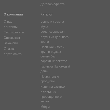
Договор-оферта
О компании
Каталог
О нас
Зерно и семена
Контакты
Мука
цельнозерновая
Сертификаты
Крупы из цельного
Оптовикам
зерна
Вакансии
Новинка! Смеси
Отзывы
круп и редких
Карта сайта
семян без
варочных пакетов
Гарниры На каждый
день
Правильные
продукты
Каши на завтрак
Хлопья из
пророщенного
зерна
Мёд и