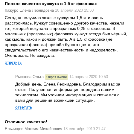
Плохое качество кунжута в 1,5 кг фасовках
Кажуро Елена Леонидовна
10 апреля 2020 15:50
Сегодня получила заказ с кунжутом 1,5 кг и очень
расстроилась. Кунжут совершенно другого качества, нежели
тот, который покупала в прозрачных 0,25 кг фасовках. В
маленьких (прозрачных) фасовках кунжут всегда был чёрный,
как смоль, какой и должен быть. А в 1,5 кг фасовке (не
прозрачная фасовка) пришёл бурого цвета, что
свидетельствует о его некачественности и недозрелости.
Очень жаль. Не ожидала.
ответить
Рыжкова Ольга
14 апреля 2020 10:53
Образ Жизни
Добрый день, Елена Леонидовна. Благодарим вас за
отзыв. Полученная информация передана нашим
технологам. Мы уточним информацию и свяжемся с
вами для решения возникшей ситуации.
ответить
Отличное качество!
Ельчищев Максим Михайлович
18 сентября 2019 21:47