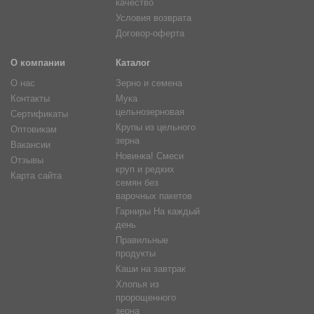
качество
Условия возврата
Договор-оферта
О компании
Каталог
О нас
Зерно и семена
Контакты
Мука
цельнозерновая
Сертификаты
Крупы из цельного
Оптовикам
зерна
Вакансии
Новинка! Смеси
Отзывы
круп и редких
Карта сайта
семян без
варочных пакетов
Гарниры На каждый
день
Правильные
продукты
Каши на завтрак
Хлопья из
пророщенного
зерна