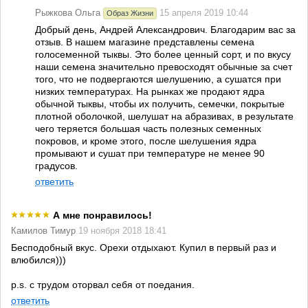
Рыжкова Ольга
15 апреля 2019 10:44
Образ Жизни
Добрый день, Андрей Александрович. Благодарим вас за
отзыв. В нашем магазине представлены семена
голосеменной тыквы. Это более ценный сорт, и по вкусу
наши семена значительно превосходят обычные за счет
того, что не подвергаются шелушению, а сушатся при
низких температурах. На рынках же продают ядра
обычной тыквы, чтобы их получить, семечки, покрытые
плотной оболочкой, шелушат на абразивах, в результате
чего теряется большая часть полезных семенных
покровов, и кроме этого, после шелушения ядра
промывают и сушат при температуре не менее 90
градусов.
ответить
А мне понравилось!
Камилов Тимур
19 ноября 2018 18:41
Бесподобный вкус. Орехи отдыхают. Купил в первый раз и
влюбился)))
p.s. с трудом оторвал себя от поедания.
ответить