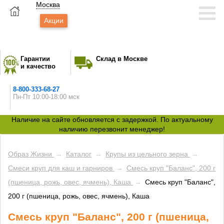
Москва
Акции
Гарантии
Склад в Москве
и качество
8-800-333-68-27
Пн-Пт 10:00-18:00 мск
Наличие на сайте обновляется с задержкой. По актуальному
наличию перезвонит менеджер!
Образ Жизни
→
Каталог
→
Крупы из цельного зерна
→
Смеси круп для каш и гарниров
→
Смесь круп "Баланс", 200 г
(пшеница, рожь, овес, ячмень), Каша
→
Смесь круп "Баланс",
200 г (пшеница, рожь, овес, ячмень), Каша
Смесь круп "Баланс", 200 г (пшеница,