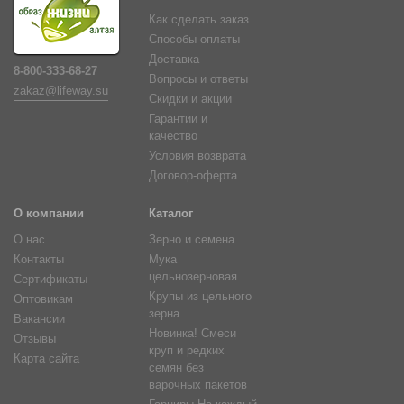
Как сделать заказ
Способы оплаты
Доставка
8-800-333-68-27
Вопросы и ответы
zakaz@lifeway.su
Скидки и акции
Гарантии и
качество
Условия возврата
Договор-оферта
О компании
Каталог
О нас
Зерно и семена
Контакты
Мука
цельнозерновая
Сертификаты
Крупы из цельного
Оптовикам
зерна
Вакансии
Новинка! Смеси
Отзывы
круп и редких
Карта сайта
семян без
варочных пакетов