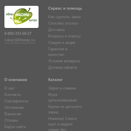
Сервис и помощь
Как сделать заказ
Способы оплаты
Доставка
8-800-333-68-27
Вопросы и ответы
zakaz@lifeway.su
Скидки и акции
Гарантии и
качество
Условия возврата
Договор-оферта
О компании
Каталог
О нас
Зерно и семена
Контакты
Мука
цельнозерновая
Сертификаты
Крупы из цельного
Оптовикам
зерна
Вакансии
Новинка! Смеси
Отзывы
круп и редких
Карта сайта
семян без