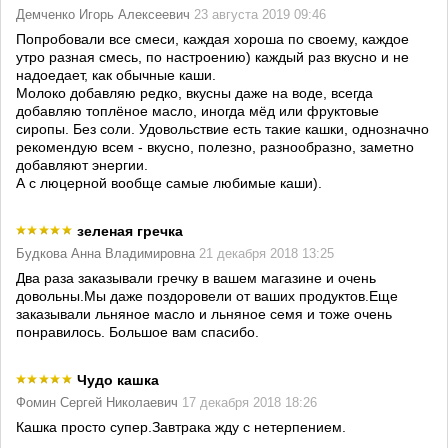
Демченко Игорь Алексеевич
23 августа 2019 09:46
Попробовали все смеси, каждая хороша по своему, каждое
утро разная смесь, по настроению) каждый раз вкусно и не
надоедает, как обычные каши.
Молоко добавляю редко, вкусны даже на воде, всегда
добавляю топлёное масло, иногда мёд или фруктовые
сиропы. Без соли. Удовольствие есть такие кашки, однозначно
рекомендую всем - вкусно, полезно, разнообразно, заметно
добавляют энергии.
А с люцерной вообще самые любимые каши).
зеленая гречка
Будкова Анна Владимировна
21 декабря 2018 13:25
Два раза заказывали гречку в вашем магазине и очень
довольны.Мы даже поздоровели от ваших продуктов.Еще
заказывали льняное масло и льняное семя и тоже очень
понравилось. Большое вам спасибо.
Чудо кашка
Фомин Сергей Николаевич
17 декабря 2018 18:26
Кашка просто супер.Завтрака жду с нетерпением.