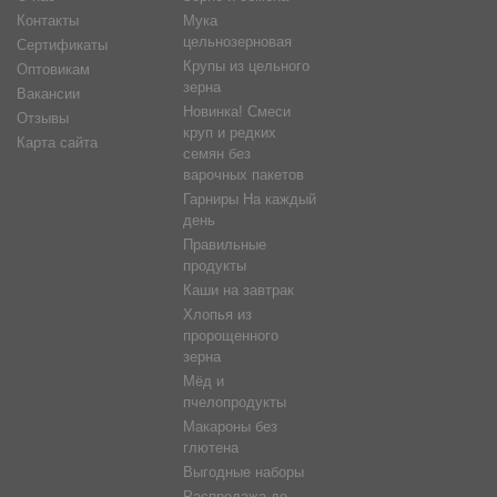
Контакты
Мука
цельнозерновая
Сертификаты
Крупы из цельного
Оптовикам
зерна
Вакансии
Новинка! Смеси
Отзывы
круп и редких
Карта сайта
семян без
варочных пакетов
Гарниры На каждый
день
Правильные
продукты
Каши на завтрак
Хлопья из
пророщенного
зерна
Мёд и
пчелопродукты
Макароны без
глютена
Выгодные наборы