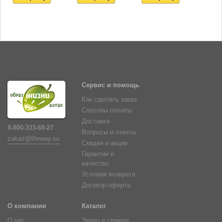
Сервис и помощь
Как сделать заказ
Способы оплаты
Доставка
8-800-333-68-27
Вопросы и ответы
zakaz@lifeway.su
Скидки и акции
Гарантии и
качество
Условия возврата
Договор-оферта
О компании
Каталог
О нас
Зерно и семена