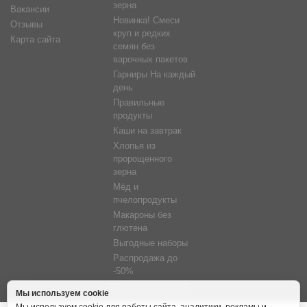
зерна
Вакансии
Новинка! Смеси
Отзывы
круп и редких
Карта сайта
семян без
варочных пакетов
Гарниры На каждый
день
Правильные
продукты
Каши на завтрак
Хлопья из
пророщенного
зерна
Мёд и
пчелопродукты
Макароны без
глютена
Выгодные наборы
Распродажа до
-50%
Фитосветильники
Мы используем cookie