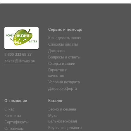
Сервис и помощь
Как сделать заказ
Способы оплаты
Доставка
8-800-333-68-27
Вопросы и ответы
zakaz@lifeway.su
Скидки и акции
Гарантии и
качество
Условия возврата
Договор-оферта
О компании
Каталог
О нас
Зерно и семена
Контакты
Мука
цельнозерновая
Сертификаты
Крупы из цельного
Оптовикам