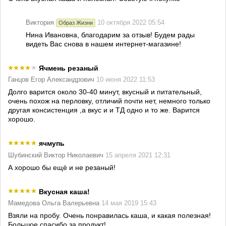
Виктория
10 октября 2022 05:54
Образ Жизни
Нина Ивановна, благодарим за отзыв! Будем рады
видеть Вас снова в нашем интернет-магазине!
Ячмень резаный
Ганцов Егор Александрович
10 июня 2022 11:53
Долго варится около 30-40 минут, вкусный и питательный,
очень похож на перловку, отличий почти нет, немного только
другая консистенция ,а вкус и и ТД одно и то же. Варится
хорошо.
ячмупь
Шубинский Виктор Николаевич
15 апреля 2021 12:31
А хорошо бы ещё и не резаный!
Вкусная каша!
Мамедова Ольга Валерьевна
14 мая 2019 15:43
Взяли на пробу. Очень понравилась каша, и какая полезная!
Большое спасибо за продукт!