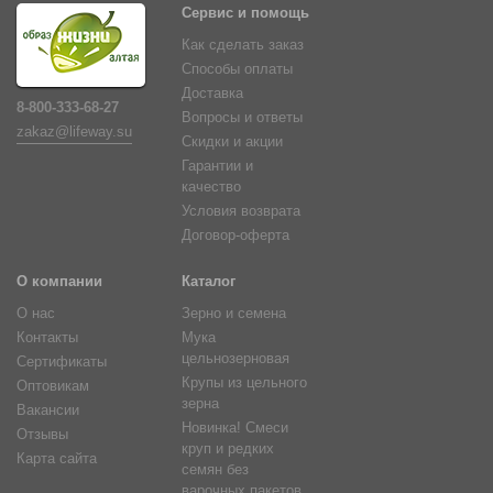
Сервис и помощь
Как сделать заказ
Способы оплаты
Доставка
8-800-333-68-27
Вопросы и ответы
zakaz@lifeway.su
Скидки и акции
Гарантии и
качество
Условия возврата
Договор-оферта
О компании
Каталог
О нас
Зерно и семена
Контакты
Мука
цельнозерновая
Сертификаты
Крупы из цельного
Оптовикам
зерна
Вакансии
Новинка! Смеси
Отзывы
круп и редких
Карта сайта
семян без
варочных пакетов