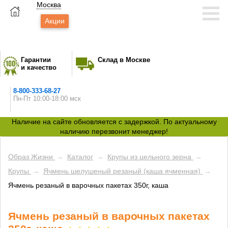
Москва
Акции
Гарантии
Склад в Москве
и качество
8-800-333-68-27
Пн-Пт 10:00-18:00 мск
Наличие на сайте обновляется с задержкой. По актуальному
наличию перезвонит менеджер!
Образ Жизни
→
Каталог
→
Крупы из цельного зерна
→
Крупы
→
Ячмень шелушеный резаный (каша ячменная)
→
Ячмень резаный в варочных пакетах 350г, каша
Ячмень резаный в варочных пакетах