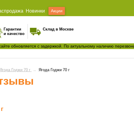
аспродажа
Новинки
Акции
Гарантии
Склад в Москве
и качество
сайте обновляется с задержкой. По актуальному наличию перезвон
Ягода Годжи 70 г
→
Ягода Годжи 70 г
отзывы
 г