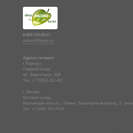
8-800-333-68-27
zakaz@lifeway.su
Адреса складов:
г. Барнаул
Главный склад:
пр. Энергетиков, 36В
Тел. +7 (3852) 222-401
г. Москва
Оптовый склад:
Московская область, г.Химки, Транспортный проезд, 3 - режи
Тел. +7 (495) 374-70-56