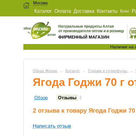
Москва
Каталог
Оплата
Доставка
Контакты
Блог
Р
Натуральные продукты Алтая
от производителя оптом и в розницу
ФИРМЕННЫЙ МАГАЗИН
Наличие на 
Образ Жизни
→
Каталог
→
Специи и суперфуды
→
Ягода Годжи 70 г 
Обзор
Отзывы
2
2 отзыва к товару Ягода Годжи 70
Написать отзыв