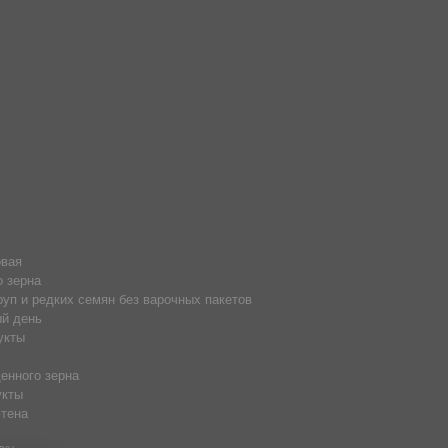
овая
о зерна
руп и редких семян без варочных пакетов
й день
укты
енного зерна
укты
тена