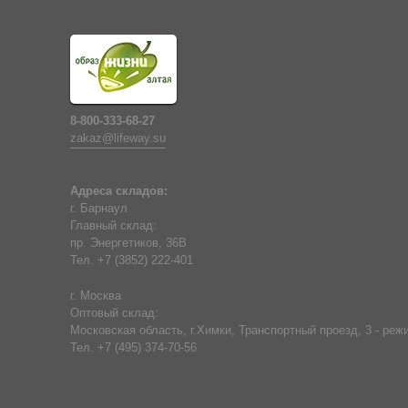
рацион блюда и
Фирменный маг
значительно п
позвонить нам
8-800-333-68-27
zakaz@lifeway.su
Адреса складов:
г. Барнаул
Главный склад:
пр. Энергетиков, 36В
Тел. +7 (3852) 222-401
г. Москва
Оптовый склад:
Московская область, г.Химки, Транспортный проезд, 3 - режи
Тел. +7 (495) 374-70-56