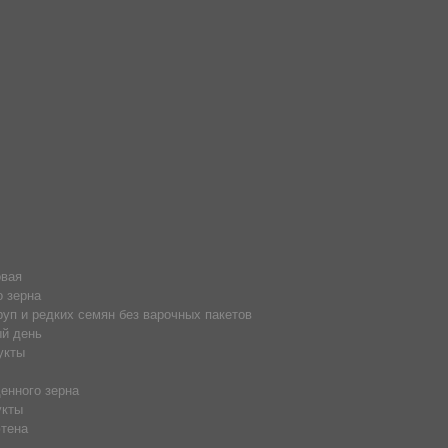
амого вечера.
изготовленную из цельных зерен, что
м нужно заполнить заявку на сайте или
овая
о зерна
руп и редких семян без варочных пакетов
й день
укты
енного зерна
укты
тена