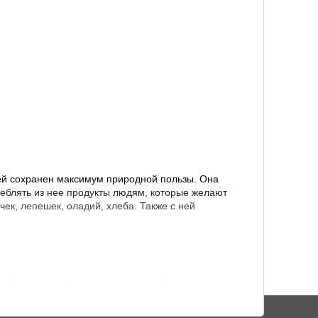
ней сохранен максимум природной пользы. Она
еблять из нее продукты людям, которые желают
ек, лепешек, оладий, хлеба. Также с ней
ука богата молибденом, селеном, фтором,
ны A, B, PP, E и F. Этот продукт отличается
ие белка примерно на 30 %. Включив в свой