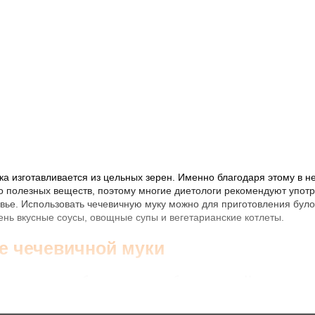
ка изготавливается из цельных зерен. Именно благодаря этому в 
о полезных веществ, поэтому многие диетологи рекомендуют употр
вье. Использовать чечевичную муку можно для приготовления булоч
ень вкусные соусы, овощные супы и вегетарианские котлеты.
е чечевичной муки
продукта питания обусловлена его особым составом. Чечевичная м
м, кремнием, магнием и кальцием. Также в ее состав входят витами
анием белка. Так, добавив муку в выпечку, вы повысите содержан