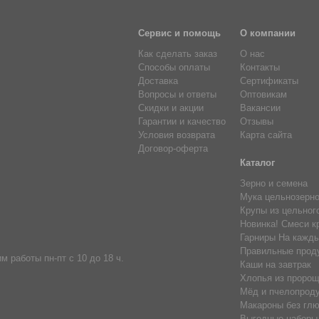
з чечевичной муки, вы сможете наполнить свое тело энергией до с
азин «Образ жизни» предлагает вам приобрести чечевичную муку, 
Сервис и помощь
О компании
овышает пользу продукта для организма. Для оформления заказа ва
Как сделать заказ
О нас
 по телефону.
Способы оплаты
Контакты
Доставка
Сертификаты
Вопросы и ответы
Оптовикам
Скидки и акции
Вакансии
Гарантии и качество
Отзывы
Условия возврата
Карта сайта
Договор-оферта
Каталог
Зерно и семена
Мука цельнозерн
Крупы из цельног
Новинка! Смеси к
Гарниры На кажды
Правильные прод
м работы пн-пт с 10 до 18 ч.
Каши на завтрак
Хлопья из пророщ
Мёд и пчелопрод
Макароны без глю