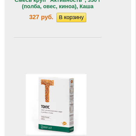
Смесь круп "Активность", 350 г
(полба, овес, киноа), Каша
327 руб.