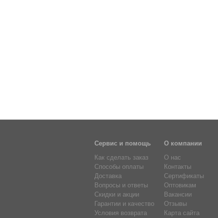
Сервис и помощь
О компании
Как сделать заказ
О нас
Способы оплаты
Контакты
Доставка
Сертификаты
Вопросы и ответы
Оптовикам
Скидки и акции
Вакансии
Гарантии и качество
Отзывы
Условия возврата
Карта сайта