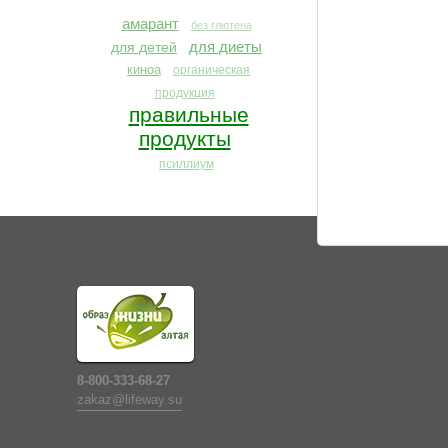
амарант
без глютена
для диеты
для детей
киноа
органическая
продукция
правильные
продукты
псиллиум
8-800-333-68-27
zakaz@lifeway.su