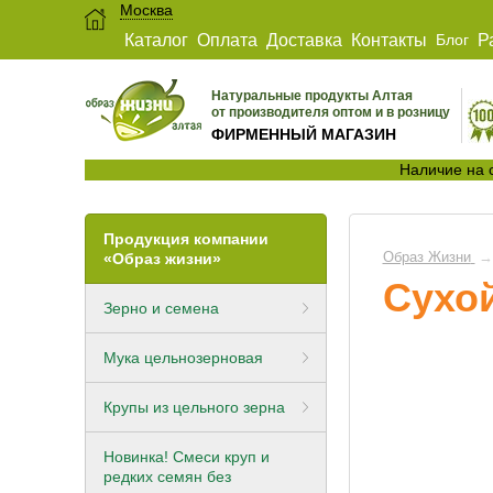
Москва
Каталог
Оплата
Доставка
Контакты
Блог
Р
Натуральные продукты Алтая
от производителя оптом и в розницу
ФИРМЕННЫЙ МАГАЗИН
Наличие на 
Продукция компании
Зелёная гречка
Гречневая (из зеле
Крупы
Правильные гарнир
Горный мед
«Образ жизни»
гречки) мука
Образ Жизни
→
цельносмолотая
Сухо
Конопли пищевой с
Смеси круп для каш
Правильные супы
Разнотравье мед
Зерно и семена
гарниров
Кукурузная мука
Льна тёмного семе
Правильные завтра
Гречишный мед
цельносмолотая
Мука цельнозерновая
Назад
Овес в оболочке дл
Донниковый мед
Назад
Льняная мука из се
Крупы из цельного зерна
заваривания
темного льна после
отжима масла
Дягилевый мед
Новинка! Смеси круп и
Полба
редких семян без
Овсяная мука
Пчелопродукты