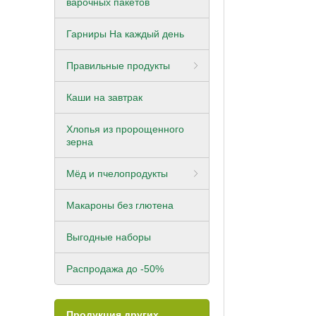
варочных пакетов
Пшеница для
цельносмолотая
проращивания
Назад
Гарниры На каждый день
Полбяная мука
Рис бурый
цельносмолотая
Правильные продукты
Рожь для проращив
Пшеничная мука
Каши на завтрак
цельнозерновая
Чечевица алтайская
Хлопья из пророщенного
Ржаная мука
зерна
цельнозерновая
Ядро подсолнечник
Мёд и пчелопродукты
Риса бурого мука
Назад
цельносмолотая
Макароны без глютена
Рисовая мука
Выгодные наборы
Ячменная мука
цельносмолотая
Распродажа до -50%
Назад
Продукция других