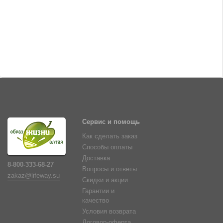
Сервис и помощь
Как сделать заказ
Способы оплаты
Доставка
8-800-333-68-27
Вопросы и ответы
zakaz@lifeway.su
Скидки и акции
Гарантии и
качество
Условия возврата
Договор-оферта