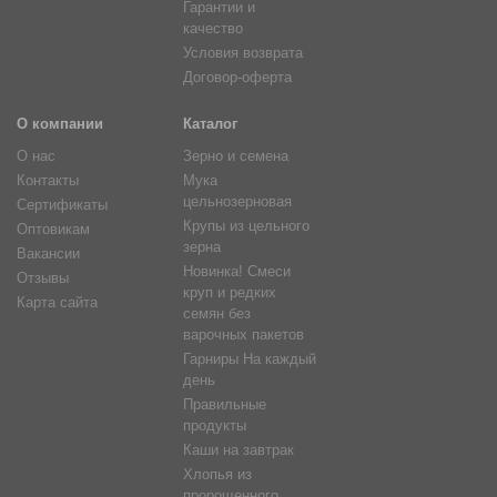
Гарантии и
качество
Купить семена расторопши вы можете в интернет-магазине
Условия возврата
«Образ жизни», специализирующемся на продаже
экологически чистой продукции. Товар отмечен
Договор-оферта
международным знаком качества. Доставка действует во
всех регионах России. Если вы находитесь в Москве, СПб.
О компании
Каталог
или Барнауле, вы можете забрать продукт со склада
О нас
Зерно и семена
компании лично.
Контакты
Мука
цельнозерновая
Сертификаты
Крупы из цельного
Оптовикам
зерна
Вакансии
Новинка! Смеси
Отзывы
круп и редких
Карта сайта
семян без
варочных пакетов
Гарниры На каждый
день
Правильные
продукты
Каши на завтрак
Хлопья из
пророщенного