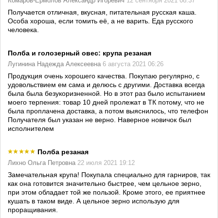
Комаров-Ермолов Александр Игоревич
12 сентября 2021 08:37
Получается отличная, вкусная, питательная русская каша.
Особа хороша, если томить её, а не варить. Еда русского
человека.
Полба и голозерный овес: крупа резаная
Лугинина Надежда Алексеевна
6 августа 2021 06:26
Продукция очень хорошего качества. Покупаю регулярно, с
удовольствием ем сама и делюсь с другими. Доставка всегда
была была безукоризненной. Но в этот раз было испытанием
моего терпения: товар 10 дней пролежат в ТК потому, что не
была проплачена доставка, а потом выяснилось, что телефон
Получателя был указан не верно. Наверное новичок был
исполнителем
Полба резаная
Лихно Ольга Петровна
22 июля 2021 19:12
Замечательная крупа! Покупала специально для гарниров, так
как она готовится значительно быстрее, чем цельное зерно,
при этом обладает той же пользой. Кроме этого, ее приятнее
кушать в таком виде. А цельное зерно использую для
проращивания.