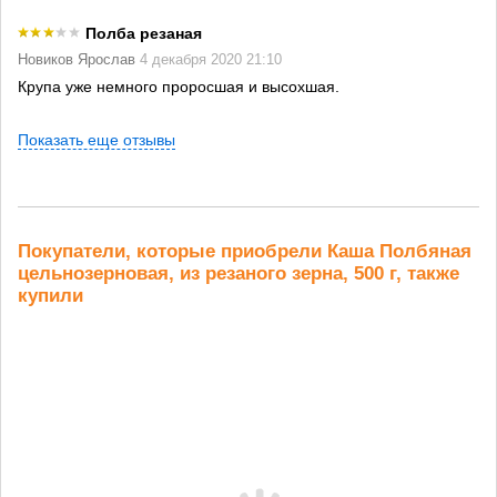
Полба резаная
Новиков Ярослав
4 декабря 2020 21:10
Крупа уже немного проросшая и высохшая.
Показать еще отзывы
Покупатели, которые приобрели Каша Полбяная
цельнозерновая, из резаного зерна, 500 г, также
купили
Пшеничная
Смесь круп
Полба 0,5 кг
Полб
мука...
«Иммунитет»
350...