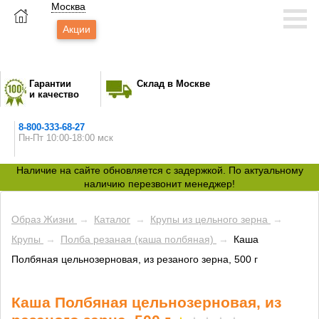
Москва
Акции
Гарантии
Склад в Москве
и качество
8-800-333-68-27
Пн-Пт 10:00-18:00 мск
Наличие на сайте обновляется с задержкой. По актуальному
наличию перезвонит менеджер!
Образ Жизни
→
Каталог
→
Крупы из цельного зерна
→
Крупы
→
Полба резаная (каша полбяная)
→
Каша
Полбяная цельнозерновая, из резаного зерна, 500 г
Каша Полбяная цельнозерновая, из