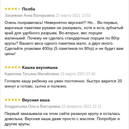
Полба
Загривная Анна Валерьевна
22 марта 2021 13:52
Очень понравилась! Невероятно вкусная!!! Но... Во-первых,
варочные пакетики руками не разорвать, хотя и есть зубчатый
край для удобного разрыва. Во-вторых, вес порции
маленький. Почему не сделать стандартные порции по 80гр
крупы? Вашего веса одного пакетика мало, а двух много.
Сделайте упаковки 400гр (5 пакетиков по 80гр) и не будет вам
цены!
Кашка вкусняшка
Карелина Татьяна Михайловна
19 марта 2021 07:40
Готовлю кашу ребенку на ужин постоянно, быстро варится 20
минут и готово, сытно и полезно.
Вкусная каша
Кондратьева Ольга Викторовна
16 февраля 2021 22:11
Первый заказывала на этом сайте резаную крупу и осталась
довольна. Вкусная каша даже просто с маслом. Попробую и
другие крупы.