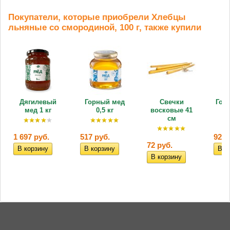
Покупатели, которые приобрели Хлебцы
льняные со смородиной, 100 г, также купили
Дягилевый
Горный мед
Свечки
Гор
мед 1 кг
0,5 кг
восковые 41
см
1 697 руб.
517 руб.
925 
72 руб.