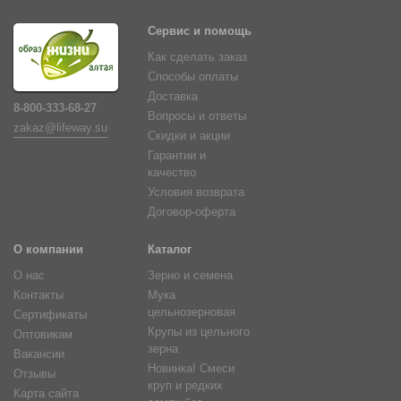
Сервис и помощь
Как сделать заказ
Способы оплаты
Доставка
8-800-333-68-27
Вопросы и ответы
zakaz@lifeway.su
Скидки и акции
Гарантии и
качество
Условия возврата
Договор-оферта
О компании
Каталог
О нас
Зерно и семена
Контакты
Мука
цельнозерновая
Сертификаты
Крупы из цельного
Оптовикам
зерна
Вакансии
Новинка! Смеси
Отзывы
круп и редких
Карта сайта